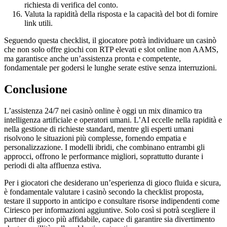
richiesta di verifica del conto.
Valuta la rapidità della risposta e la capacità del bot di fornire
link utili.
Seguendo questa checklist, il giocatore potrà individuare un casinò
che non solo offre giochi con RTP elevati e slot online non AAMS,
ma garantisce anche un’assistenza pronta e competente,
fondamentale per godersi le lunghe serate estive senza interruzioni.
Conclusione
L’assistenza 24/7 nei casinò online è oggi un mix dinamico tra
intelligenza artificiale e operatori umani. L’AI eccelle nella rapidità e
nella gestione di richieste standard, mentre gli esperti umani
risolvono le situazioni più complesse, fornendo empatia e
personalizzazione. I modelli ibridi, che combinano entrambi gli
approcci, offrono le performance migliori, soprattutto durante i
periodi di alta affluenza estiva.
Per i giocatori che desiderano un’esperienza di gioco fluida e sicura,
è fondamentale valutare i casinò secondo la checklist proposta,
testare il supporto in anticipo e consultare risorse indipendenti come
Ciriesco per informazioni aggiuntive. Solo così si potrà scegliere il
partner di gioco più affidabile, capace di garantire sia divertimento