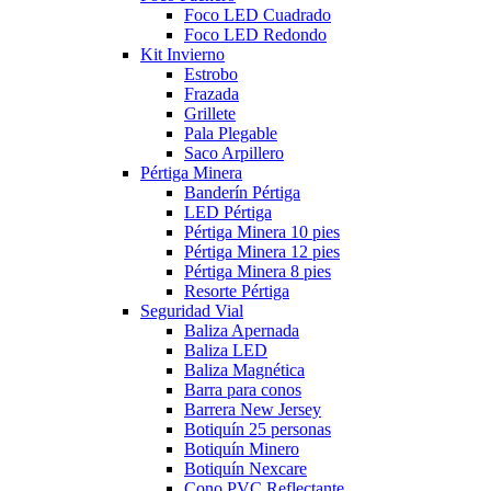
Foco LED Cuadrado
Foco LED Redondo
Kit Invierno
Estrobo
Frazada
Grillete
Pala Plegable
Saco Arpillero
Pértiga Minera
Banderín Pértiga
LED Pértiga
Pértiga Minera 10 pies
Pértiga Minera 12 pies
Pértiga Minera 8 pies
Resorte Pértiga
Seguridad Vial
Baliza Apernada
Baliza LED
Baliza Magnética
Barra para conos
Barrera New Jersey
Botiquín 25 personas
Botiquín Minero
Botiquín Nexcare
Cono PVC Reflectante