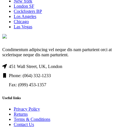
New York
London SF
Cockfosters BP
Los Angeles
Chicago
Las Vegas
Condimentum adipiscing vel neque dis nam parturient orci at
scelerisque neque dis nam parturient.
451 Wall Street, UK, London
Phone: (064) 332-1233
Fax: (099) 453-1357
Useful links
Privacy Policy
Returns
Terms & Conditions
Contact Us