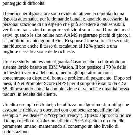
punteggio di difficoltà.
I benefici per il giocatore sono evidenti: ottiene la rapidità di una
risposta automatica per le domande banali e, quando necessario, la
personalizzazione di un esperto che può accedere a dati sensibili,
verificare transazioni e proporre soluzioni su misura. Durante i mesi
estivi, quando le slot online non AAMS registrano picchi di gioco, i
casinò ibridi mantengono il First Response Time sotto i 10 secondi,
ma riducono anche il tasso di escalation al 12 % grazie a una
migliore classificazione delle richieste.
Un case study interessante riguarda Casumo, che ha introdotto un
sistema ibrido basato su IBM Watson. Il bot gestisce il 70 % delle
richieste di verifica del conto, mentre gli operatori umani si
concentrano su dispute di bonus e problemi di pagamento. Dopo sei
mesi, il Net Promoter Score (NPS) per il supporto è salito da 42 a
58, dimostrando come la combinazione di velocità e umanità possa
tradursi in fedeltà del cliente.
Un altro esempio è Unibet, che utilizza un algoritmo di routing che
assegna le richieste a operatori con competenze specifiche (ad
esempio “live dealer” o “cryptocurrency”). Questo approccio riduce
il tempo medio di risoluzione di circa 30 % rispetto a un modello
puramente umano, mantenendo al contempo un alto livello di
soddisfazione.