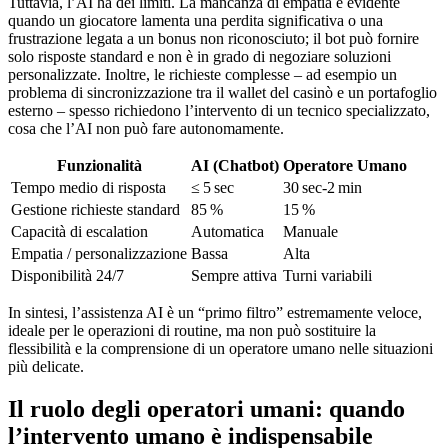
Tuttavia, l’AI ha dei limiti. La mancanza di empatia è evidente
quando un giocatore lamenta una perdita significativa o una
frustrazione legata a un bonus non riconosciuto; il bot può fornire
solo risposte standard e non è in grado di negoziare soluzioni
personalizzate. Inoltre, le richieste complesse – ad esempio un
problema di sincronizzazione tra il wallet del casinò e un portafoglio
esterno – spesso richiedono l’intervento di un tecnico specializzato,
cosa che l’AI non può fare autonomamente.
Funzionalità
AI (Chatbot)
Operatore Umano
Tempo medio di risposta
≤ 5 sec
30 sec‑2 min
Gestione richieste standard
85 %
15 %
Capacità di escalation
Automatica
Manuale
Empatia / personalizzazione
Bassa
Alta
Disponibilità 24/7
Sempre attiva
Turni variabili
In sintesi, l’assistenza AI è un “primo filtro” estremamente veloce,
ideale per le operazioni di routine, ma non può sostituire la
flessibilità e la comprensione di un operatore umano nelle situazioni
più delicate.
Il ruolo degli operatori umani: quando
l’intervento umano è indispensabile