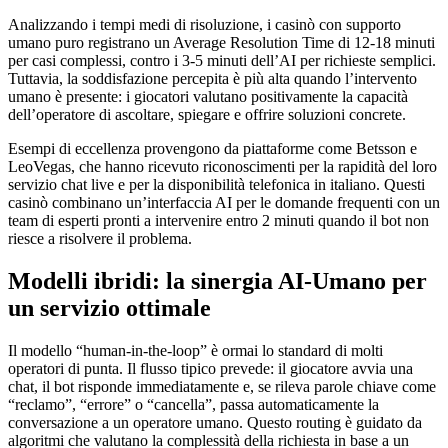
Analizzando i tempi medi di risoluzione, i casinò con supporto
umano puro registrano un Average Resolution Time di 12‑18 minuti
per casi complessi, contro i 3‑5 minuti dell’AI per richieste semplici.
Tuttavia, la soddisfazione percepita è più alta quando l’intervento
umano è presente: i giocatori valutano positivamente la capacità
dell’operatore di ascoltare, spiegare e offrire soluzioni concrete.
Esempi di eccellenza provengono da piattaforme come Betsson e
LeoVegas, che hanno ricevuto riconoscimenti per la rapidità del loro
servizio chat live e per la disponibilità telefonica in italiano. Questi
casinò combinano un’interfaccia AI per le domande frequenti con un
team di esperti pronti a intervenire entro 2 minuti quando il bot non
riesce a risolvere il problema.
Modelli ibridi: la sinergia AI‑Umano per
un servizio ottimale
Il modello “human‑in‑the‑loop” è ormai lo standard di molti
operatori di punta. Il flusso tipico prevede: il giocatore avvia una
chat, il bot risponde immediatamente e, se rileva parole chiave come
“reclamo”, “errore” o “cancella”, passa automaticamente la
conversazione a un operatore umano. Questo routing è guidato da
algoritmi che valutano la complessità della richiesta in base a un