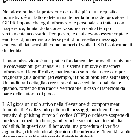
Nel gioco online, la protezione dei dati è più di un requisito
normativo: è un fattore determinante per la fiducia del giocatore. Il
GDPR impone che ogni informazione personale sia trattata con
trasparenza, limitando la conservazione dei dati al tempo
strettamente necessario. Per questo, le chat devono essere criptate
end‑to‑end, impedendo a terze parti di intercettare messaggi
contenenti dati sensibili, come numeri di wallet USDT o documenti
di identità.
L’anonimizzazione è una pratica fondamentale: prima di archiviare
le conversazioni per analisi AI, il sistema rimuove o maschera
informazioni identificative, mantenendo solo i dati necessari per
migliorare gli algoritmi (ad esempio, il tipo di problema segnalato).
Un audit trail dettagliato registra chi ha acceduto a quali dati e
quando, fornendo una traccia verificabile in caso di ispezioni da
parte delle autorità di gioco.
L’AI gioca un ruolo attivo nella rilevazione di comportamenti
fraudolenti. Analizzando pattern di messaggi, può identificare
tentativi di phishing (“invio il codice OTP”) o richieste sospette di
prelievo immediate dopo grandi vincite su slot machine ad alta
volatilità. In questi casi, il bot avvia una procedura di verifica
aggiuntiva, richiedendo al giocatore di confermare l’identità tramite