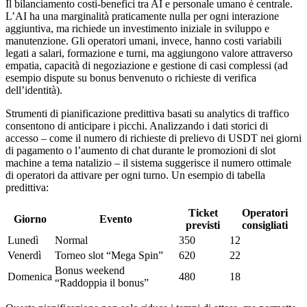
Il bilanciamento costi‑benefici tra AI e personale umano è centrale.
L’AI ha una marginalità praticamente nulla per ogni interazione
aggiuntiva, ma richiede un investimento iniziale in sviluppo e
manutenzione. Gli operatori umani, invece, hanno costi variabili
legati a salari, formazione e turni, ma aggiungono valore attraverso
empatia, capacità di negoziazione e gestione di casi complessi (ad
esempio dispute su bonus benvenuto o richieste di verifica
dell’identità).
Strumenti di pianificazione predittiva basati su analytics di traffico
consentono di anticipare i picchi. Analizzando i dati storici di
accesso – come il numero di richieste di prelievo di USDT nei giorni
di pagamento o l’aumento di chat durante le promozioni di slot
machine a tema natalizio – il sistema suggerisce il numero ottimale
di operatori da attivare per ogni turno. Un esempio di tabella
predittiva:
Ticket
Operatori
Giorno
Evento
previsti
consigliati
Lunedì
Normal
350
12
Venerdì
Torneo slot “Mega Spin”
620
22
Bonus weekend
Domenica
480
18
“Raddoppia il bonus”