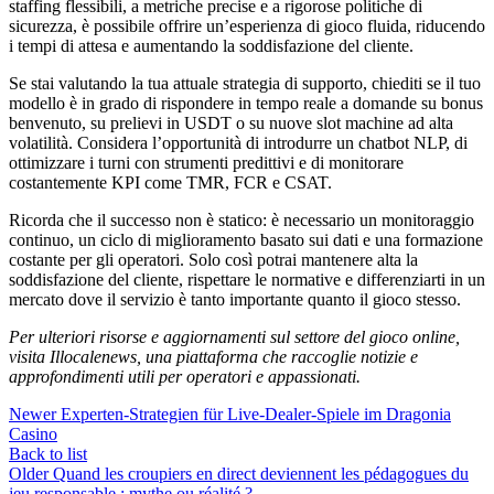
staffing flessibili, a metriche precise e a rigorose politiche di
sicurezza, è possibile offrire un’esperienza di gioco fluida, riducendo
i tempi di attesa e aumentando la soddisfazione del cliente.
Se stai valutando la tua attuale strategia di supporto, chiediti se il tuo
modello è in grado di rispondere in tempo reale a domande su bonus
benvenuto, su prelievi in USDT o su nuove slot machine ad alta
volatilità. Considera l’opportunità di introdurre un chatbot NLP, di
ottimizzare i turni con strumenti predittivi e di monitorare
costantemente KPI come TMR, FCR e CSAT.
Ricorda che il successo non è statico: è necessario un monitoraggio
continuo, un ciclo di miglioramento basato sui dati e una formazione
costante per gli operatori. Solo così potrai mantenere alta la
soddisfazione del cliente, rispettare le normative e differenziarti in un
mercato dove il servizio è tanto importante quanto il gioco stesso.
Per ulteriori risorse e aggiornamenti sul settore del gioco online,
visita Illocalenews, una piattaforma che raccoglie notizie e
approfondimenti utili per operatori e appassionati.
Newer
Experten‑Strategien für Live‑Dealer‑Spiele im Dragonia
Casino
Back to list
Older
Quand les croupiers en direct deviennent les pédagogues du
jeu responsable : mythe ou réalité ?