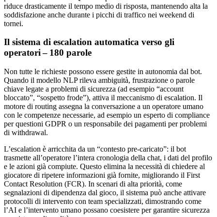
riduce drasticamente il tempo medio di risposta, mantenendo alta la
soddisfazione anche durante i picchi di traffico nei weekend di
tornei.
Il sistema di escalation automatica verso gli
operatori – 180 parole
Non tutte le richieste possono essere gestite in autonomia dal bot.
Quando il modello NLP rileva ambiguità, frustrazione o parole
chiave legate a problemi di sicurezza (ad esempio “account
bloccato”, “sospetto frode”), attiva il meccanismo di escalation. Il
motore di routing assegna la conversazione a un operatore umano
con le competenze necessarie, ad esempio un esperto di compliance
per questioni GDPR o un responsabile dei pagamenti per problemi
di withdrawal.
L’escalation è arricchita da un “contesto pre‑caricato”: il bot
trasmette all’operatore l’intera cronologia della chat, i dati del profilo
e le azioni già compiute. Questo elimina la necessità di chiedere al
giocatore di ripetere informazioni già fornite, migliorando il First
Contact Resolution (FCR). In scenari di alta priorità, come
segnalazioni di dipendenza dal gioco, il sistema può anche attivare
protocolli di intervento con team specializzati, dimostrando come
l’AI e l’intervento umano possano coesistere per garantire sicurezza