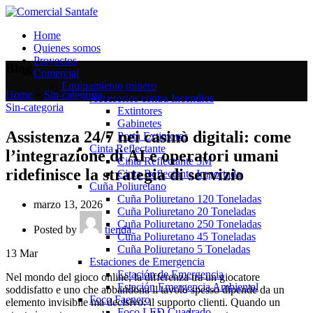
Home
Quienes somos
Proyectos
Blog
Comercial
Equipamiento minero
Home
»
Sin-categoria
»
Accesorios contra Incendios
Sin-categoria
Extintores
Gabinetes
Assistenza 24/7 nei casinò digitali: come
Porta Extintores
Cinta Reflectante
l’integrazione di AI e operatori umani
Cinta Reflectante 3M
ridefinisce la strategia di servizio
Cinta Reflectante Importada
Cuña Poliuretano
Cuña Poliuretano 120 Toneladas
marzo 13, 2026
Cuña Poliuretano 20 Toneladas
Cuña Poliuretano 250 Toneladas
Posted by
tienda
Cuña Poliuretano 45 Toneladas
Cuña Poliuretano 5 Toneladas
13
Mar
Estaciones de Emergencia
Estación de Emergencia
Nel mondo del gioco online, la differenza tra un giocatore
Estación Emergencia Ambiental
soddisfatto e uno che abbandona il tavolo spesso dipende da un
Foco Faenero
elemento invisibile ma decisivo: il supporto clienti. Quando un
Foco LED Cuadrado