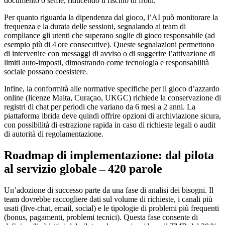
documento o selfie, riducendo il rischio di frodi.
Per quanto riguarda la dipendenza dal gioco, l’AI può monitorare la
frequenza e la durata delle sessioni, segnalando ai team di
compliance gli utenti che superano soglie di gioco responsabile (ad
esempio più di 4 ore consecutive). Queste segnalazioni permettono
di intervenire con messaggi di avviso o di suggerire l’attivazione di
limiti auto‑imposti, dimostrando come tecnologia e responsabilità
sociale possano coesistere.
Infine, la conformità alle normative specifiche per il gioco d’azzardo
online (licenze Malta, Curaçao, UKGC) richiede la conservazione di
registri di chat per periodi che variano da 6 mesi a 2 anni. La
piattaforma ibrida deve quindi offrire opzioni di archiviazione sicura,
con possibilità di estrazione rapida in caso di richieste legali o audit
di autorità di regolamentazione.
Roadmap di implementazione: dal pilota
al servizio globale – 420 parole
Un’adozione di successo parte da una fase di analisi dei bisogni. Il
team dovrebbe raccogliere dati sul volume di richieste, i canali più
usati (live‑chat, email, social) e le tipologie di problemi più frequenti
(bonus, pagamenti, problemi tecnici). Questa fase consente di