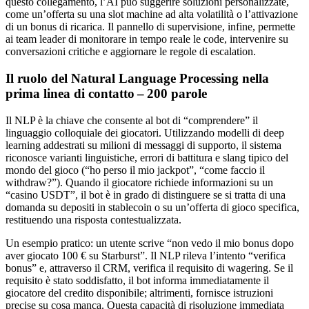
questo collegamento, l’AI può suggerire soluzioni personalizzate,
come un’offerta su una slot machine ad alta volatilità o l’attivazione
di un bonus di ricarica. Il pannello di supervisione, infine, permette
ai team leader di monitorare in tempo reale le code, intervenire su
conversazioni critiche e aggiornare le regole di escalation.
Il ruolo del Natural Language Processing nella
prima linea di contatto – 200 parole
Il NLP è la chiave che consente al bot di “comprendere” il
linguaggio colloquiale dei giocatori. Utilizzando modelli di deep
learning addestrati su milioni di messaggi di supporto, il sistema
riconosce varianti linguistiche, errori di battitura e slang tipico del
mondo del gioco (“ho perso il mio jackpot”, “come faccio il
withdraw?”). Quando il giocatore richiede informazioni su un
“casino USDT”, il bot è in grado di distinguere se si tratta di una
domanda su depositi in stablecoin o su un’offerta di gioco specifica,
restituendo una risposta contestualizzata.
Un esempio pratico: un utente scrive “non vedo il mio bonus dopo
aver giocato 100 € su Starburst”. Il NLP rileva l’intento “verifica
bonus” e, attraverso il CRM, verifica il requisito di wagering. Se il
requisito è stato soddisfatto, il bot informa immediatamente il
giocatore del credito disponibile; altrimenti, fornisce istruzioni
precise su cosa manca. Questa capacità di risoluzione immediata