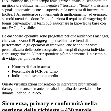
L’AI fornisce insight in tempo reale grazie a analisi di sentiment. Se
un giocatore utilizza termini negativi (“frustrato”, “lento”), il sistema
segnala automaticamente al supervisore la necessità di intervenire.
Inoltre, l’AI suggerisce suggerimenti di miglioramento: ad esempio,
se molti utenti chiedono “come funziona il requisito di wagering del
bonus benvenuto?”, il team può aggiornare la knowledge base con
una FAQ più visibile.
Le dashboard operative sono progettate per due audience: i manager,
che visualizzano KPI aggregati per settimana e trend di
performance, e gli operatori di front‑line, che hanno una vista
personalizzata delle code assegnate, dei tempi di risposta individuali
e dei suggerimenti AI per rispondere più rapidamente. Un esempio
di widget per gli operatori:
Numero di chat in attesa
Percentuale di FCR per turno
Indicatore di sentiment medio
Queste visualizzazioni consentono di intervenire prontamente,
riassegnare risorse e mantenere alta la qualità del servizio anche
durante i periodi di picco.
Sicurezza, privacy e conformità nella
gestione delle richieste – 430 parole