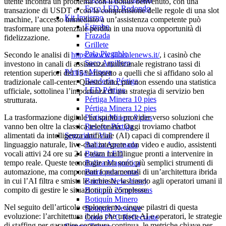
utente incontra un problema con il bonus benvenuto, con una
Foco LED Redondo
transazione di USDT o con la comprensione delle regole di una slot
Kit Invierno
machine, l’accesso immediato a un’assistenza competente può
Estrobo
trasformare una potenziale perdita in una nuova opportunità di
Frazada
fidelizzazione.
Grillete
Pala Plegable
Secondo le analisi di
https://www.illocalenews.it/
, i casinò che
Saco Arpillero
investono in canali di assistenza multicanale registrano tassi di
Pértiga Minera
retention superiori del 15 % rispetto a quelli che si affidano solo al
Banderín Pértiga
tradizionale call‑center. Questo dato, pur non essendo una statistica
LED Pértiga
ufficiale, sottolinea l’importanza di una strategia di servizio ben
Pértiga Minera 10 pies
strutturata.
Pértiga Minera 12 pies
Pértiga Minera 8 pies
La trasformazione digitale ha spinto i provider verso soluzioni che
Resorte Pértiga
vanno ben oltre la classica telefonata. Oggi troviamo chatbot
Seguridad Vial
alimentati da intelligenza artificiale (AI) capaci di comprendere il
Baliza Apernada
linguaggio naturale, live‑chat integrate con video e audio, assistenti
Baliza LED
vocali attivi 24 ore su 24 e team multilingue pronti a intervenire in
Baliza Magnética
tempo reale. Queste tecnologie non sono più semplici strumenti di
Barra para conos
automazione, ma componenti fondamentali di un’architettura ibrida
Barrera New Jersey
in cui l’AI filtra e smista le richieste, lasciando agli operatori umani il
Botiquín 25 personas
compito di gestire le situazioni più complesse.
Botiquín Minero
Nel seguito dell’articolo esploreremo cinque pilastri di questa
Botiquín Nexcare
evoluzione: l’architettura ibrida che unisce AI e operatori, le strategie
Cono PVC Reflectante
di staffing per garantire copertura continua, le metriche chiave per