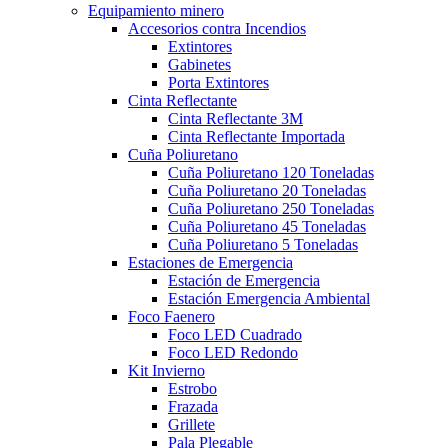
Equipamiento minero
Accesorios contra Incendios
Extintores
Gabinetes
Porta Extintores
Cinta Reflectante
Cinta Reflectante 3M
Cinta Reflectante Importada
Cuña Poliuretano
Cuña Poliuretano 120 Toneladas
Cuña Poliuretano 20 Toneladas
Cuña Poliuretano 250 Toneladas
Cuña Poliuretano 45 Toneladas
Cuña Poliuretano 5 Toneladas
Estaciones de Emergencia
Estación de Emergencia
Estación Emergencia Ambiental
Foco Faenero
Foco LED Cuadrado
Foco LED Redondo
Kit Invierno
Estrobo
Frazada
Grillete
Pala Plegable