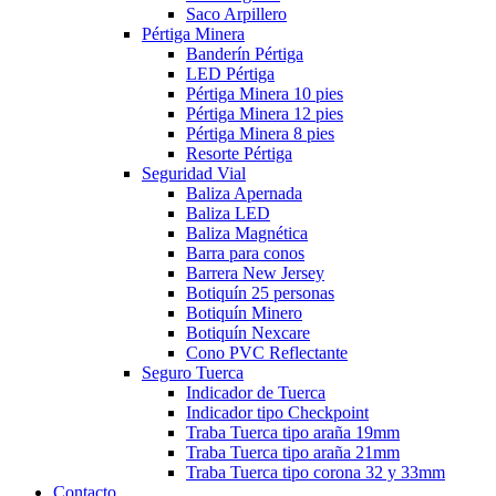
Saco Arpillero
Pértiga Minera
Banderín Pértiga
LED Pértiga
Pértiga Minera 10 pies
Pértiga Minera 12 pies
Pértiga Minera 8 pies
Resorte Pértiga
Seguridad Vial
Baliza Apernada
Baliza LED
Baliza Magnética
Barra para conos
Barrera New Jersey
Botiquín 25 personas
Botiquín Minero
Botiquín Nexcare
Cono PVC Reflectante
Seguro Tuerca
Indicador de Tuerca
Indicador tipo Checkpoint
Traba Tuerca tipo araña 19mm
Traba Tuerca tipo araña 21mm
Traba Tuerca tipo corona 32 y 33mm
Contacto