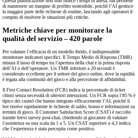
Questa pianificazione non solo riduce i tempi di attesa, ma permette
di mantenere un margine di profitto sostenibile, poiché l’AI gestisce
la maggior parte delle richieste di routine, lasciando agli operatori il
compito di risolvere le situazioni più critiche.
Metriche chiave per monitorare la
qualità del servizio – 420 parole
Per valutare l’efficacia di un modello ibrido, è indispensabile
monitorare indicatori specifici. Il Tempo Medio di Risposta (TMR)
misura il lasso di tempo tra l’apertura della chat e la prima risposta
dell’AI o dell’operatore. Un TMR inferiore a 20 secondi è
considerato eccellente per il settore del gioco online, dove la rapidità
è legata alla continuità del gioco e alla percezione di affidabilità.
Il First Contact Resolution (FCR) indica la percentuale di ticket
chiusi senza necessità di ulteriori interazioni. Un FCR sopra l’85 % è
tipico dei casinò che hanno integrato efficacemente l’AI, poiché il
bot risolve rapidamente le richieste di saldo, bonus e informazioni su
termini di gioco. Il Customer Satisfaction Score (CSAT) è raccolto
tramite brevi survey post‑chat, chiedendo al giocatore di valutare
l’assistenza su una scala da 1 a 5. Un CSAT superiore a 4,3 indica
che l’esperienza è stata percepita come positiva.