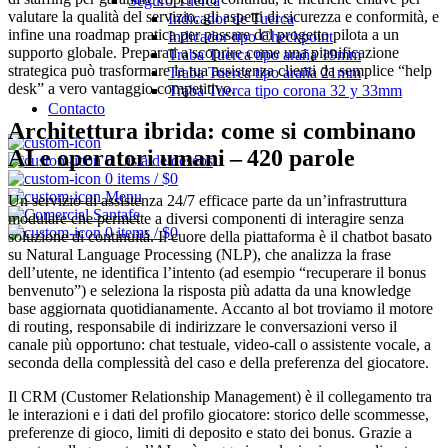
Seguro Tuerca
valutare la qualità del servizio, gli aspetti di sicurezza e conformità, e
Indicador de Tuerca
infine una roadmap pratica per passare dal progetto pilota a un
Indicador tipo Checkpoint
supporto globale. Preparati a scoprire come una pianificazione
Traba Tuerca tipo araña 19mm
strategica può trasformare la tua assistenza clienti da semplice “help
Traba Tuerca tipo araña 21mm
desk” a vero vantaggio competitivo.
Traba Tuerca tipo corona 32 y 33mm
Contacto
Architettura ibrida: come si combinano
AI e operatori umani – 420 parole
0
Lista de deseos
0
items
/
$
0
Menu
Un servizio di assistenza 24/7 efficace parte da un’infrastruttura
modulare che permette a diversi componenti di interagire senza
0
items
/
$
0
soluzione di continuità. Il cuore della piattaforma è il chatbot basato
su Natural Language Processing (NLP), che analizza la frase
dell’utente, ne identifica l’intento (ad esempio “recuperare il bonus
benvenuto”) e seleziona la risposta più adatta da una knowledge
base aggiornata quotidianamente. Accanto al bot troviamo il motore
di routing, responsabile di indirizzare le conversazioni verso il
canale più opportuno: chat testuale, video‑call o assistente vocale, a
seconda della complessità del caso e della preferenza del giocatore.
Il CRM (Customer Relationship Management) è il collegamento tra
le interazioni e i dati del profilo giocatore: storico delle scommesse,
preferenze di gioco, limiti di deposito e stato dei bonus. Grazie a