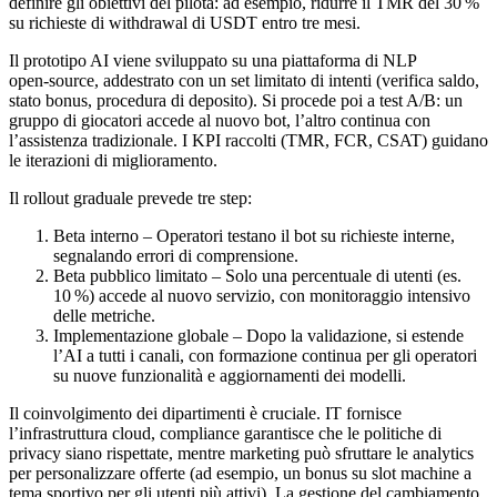
definire gli obiettivi del pilota: ad esempio, ridurre il TMR del 30 %
su richieste di withdrawal di USDT entro tre mesi.
Il prototipo AI viene sviluppato su una piattaforma di NLP
open‑source, addestrato con un set limitato di intenti (verifica saldo,
stato bonus, procedura di deposito). Si procede poi a test A/B: un
gruppo di giocatori accede al nuovo bot, l’altro continua con
l’assistenza tradizionale. I KPI raccolti (TMR, FCR, CSAT) guidano
le iterazioni di miglioramento.
Il rollout graduale prevede tre step:
Beta interno – Operatori testano il bot su richieste interne,
segnalando errori di comprensione.
Beta pubblico limitato – Solo una percentuale di utenti (es.
10 %) accede al nuovo servizio, con monitoraggio intensivo
delle metriche.
Implementazione globale – Dopo la validazione, si estende
l’AI a tutti i canali, con formazione continua per gli operatori
su nuove funzionalità e aggiornamenti dei modelli.
Il coinvolgimento dei dipartimenti è cruciale. IT fornisce
l’infrastruttura cloud, compliance garantisce che le politiche di
privacy siano rispettate, mentre marketing può sfruttare le analytics
per personalizzare offerte (ad esempio, un bonus su slot machine a
tema sportivo per gli utenti più attivi). La gestione del cambiamento