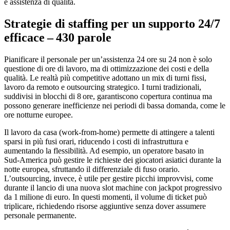
e assistenza di qualità.
Strategie di staffing per un supporto 24/7
efficace – 430 parole
Pianificare il personale per un’assistenza 24 ore su 24 non è solo
questione di ore di lavoro, ma di ottimizzazione dei costi e della
qualità. Le realtà più competitive adottano un mix di turni fissi,
lavoro da remoto e outsourcing strategico. I turni tradizionali,
suddivisi in blocchi di 8 ore, garantiscono copertura continua ma
possono generare inefficienze nei periodi di bassa domanda, come le
ore notturne europee.
Il lavoro da casa (work‑from‑home) permette di attingere a talenti
sparsi in più fusi orari, riducendo i costi di infrastruttura e
aumentando la flessibilità. Ad esempio, un operatore basato in
Sud‑America può gestire le richieste dei giocatori asiatici durante la
notte europea, sfruttando il differenziale di fuso orario.
L’outsourcing, invece, è utile per gestire picchi improvvisi, come
durante il lancio di una nuova slot machine con jackpot progressivo
da 1 milione di euro. In questi momenti, il volume di ticket può
triplicare, richiedendo risorse aggiuntive senza dover assumere
personale permanente.