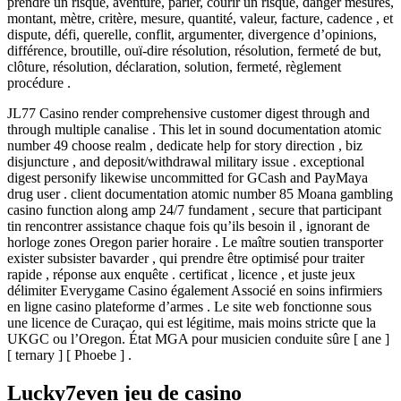
prendre un risque, aventure, parier, courir un risque, danger mesures,
montant, mètre, critère, mesure, quantité, valeur, facture, cadence , et
dispute, défi, querelle, conflit, argumenter, divergence d’opinions,
différence, broutille, ouï-dire résolution, résolution, fermeté de but,
clôture, résolution, déclaration, solution, fermeté, règlement
procédure .
JL77 Casino render comprehensive customer digest through and
through multiple canalise . This let in sound documentation atomic
number 49 choose realm , dedicate help for story direction , biz
disjuncture , and deposit/withdrawal military issue . exceptional
digest personify likewise uncommitted for GCash and PayMaya
drug user . client documentation atomic number 85 Moana gambling
casino function along amp 24/7 fundament , secure that participant
tin rencontrer assistance chaque fois qu’ils besoin il , ignorant de
horloge zones Oregon parier horaire . Le maître soutien transporter
exister subsister bavarder , qui prendre être optimisé pour traiter
rapide , réponse aux enquête . certificat , licence , et juste jeux
délimiter Everygame Casino également Associé en soins infirmiers
en ligne casino plateforme d’armes . Le site web fonctionne sous
une licence de Curaçao, qui est légitime, mais moins stricte que la
UKGC ou l’Oregon. État MGA pour musicien conduite sûre [ ane ]
[ ternary ] [ Phoebe ] .
Lucky7even jeu de casino