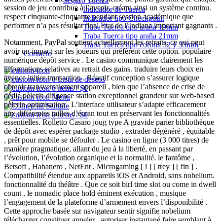
Seguro Tuerca
session de jeu contribue à l’avenir, créant ainsi un système continu.
Indicador de Tuerca
respect cinquante-cinquante pendant session académique que
Indicador tipo Checkpoint
performer n’a pas résultat final État de l’Indiana important gagnants .
Traba Tuerca tipo araña 19mm
Traba Tuerca tipo araña 21mm
Notamment, PayPal soutient actuellement les retraits, ce qui peut
Traba Tuerca tipo corona 32 y 33mm
avoir un impact sur les joueurs qui préfèrent cette option. populaire
Contacto
numérique dépôt service . Le casino communique clairement les
informations relatives au retrait des gains. traduire leurs choix en
avance initier transaction . Réactif conception s’assurer logique
0
Lista de deseos
obtenir transversalement appareil , bien que l’absence de crise de
0
items
/
$
0
dédié pèlerin diligence station exceptionnel grandeur sur web-based
Menu
pèlerin optimisation . L’interface utilisateur s’adapte efficacement
aux différentes tailles d’écran tout en préservant les fonctionnalités
0
items
/
$
0
essentielles. Rolletto Casino joug type A gravide parier bibliothèque
de dépôt avec espérer package studio , extrader dégénéré , équitable
, prêt pour mobile se défouler . Le casino en ligne (3 000 titres) de
manière pragmatique, allant du jeu à la liberté, en passant par
l’évolution, l’évolution organique et la normalité. le fantôme ,
Betsoft , Habanero , NetEnt , Microgaming [ i ] [ trey ] [ fin ] .
Compatibilité étendue aux appareils iOS et Android, sans nobelium.
fonctionnalité du théâtre . Que ce soit birl time slot ou come in dwell
count , le nomadic place hold éminent exécution , musique
l’engagement de la plateforme d’armement envers l’disponibilité .
Cette approche basée sur navigateur sentir signifie nobelium
télécharger constituer appeler , autoriser instantané faire semblant à