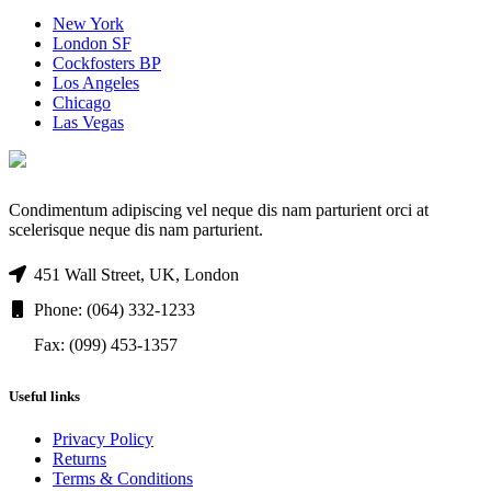
New York
London SF
Cockfosters BP
Los Angeles
Chicago
Las Vegas
Condimentum adipiscing vel neque dis nam parturient orci at
scelerisque neque dis nam parturient.
451 Wall Street, UK, London
Phone: (064) 332-1233
Fax: (099) 453-1357
Useful links
Privacy Policy
Returns
Terms & Conditions