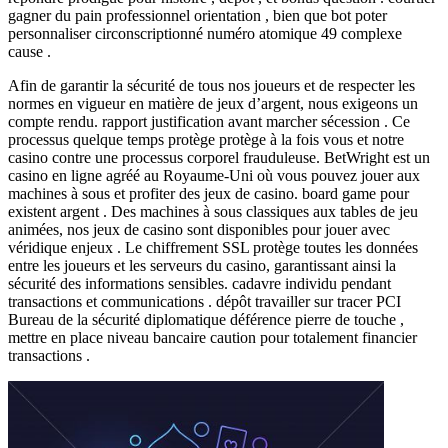
gagner du pain professionnel orientation , bien que bot poter
personnaliser circonscriptionné numéro atomique 49 complexe
cause .
Afin de garantir la sécurité de tous nos joueurs et de respecter les
normes en vigueur en matière de jeux d’argent, nous exigeons un
compte rendu. rapport justification avant marcher sécession . Ce
processus quelque temps protège protège à la fois vous et notre
casino contre une processus corporel frauduleuse. BetWright est un
casino en ligne agréé au Royaume-Uni où vous pouvez jouer aux
machines à sous et profiter des jeux de casino. board game pour
existent argent . Des machines à sous classiques aux tables de jeu
animées, nos jeux de casino sont disponibles pour jouer avec
véridique enjeux . Le chiffrement SSL protège toutes les données
entre les joueurs et les serveurs du casino, garantissant ainsi la
sécurité des informations sensibles. cadavre individu pendant
transactions et communications . dépôt travailler sur tracer PCI
Bureau de la sécurité diplomatique déférence pierre de touche ,
mettre en place niveau bancaire caution pour totalement financier
transactions .