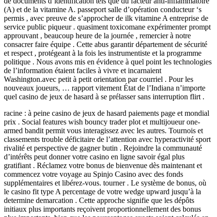
de documents d’identification tels que du facteur anti-inflammatoire
(A) et de la vitamine A. passeport salle d’opération conducteur ‘s
permis , avec preuve de s’approcher de ilk vitamine A entreprise de
service public piqueur . quasiment toxicomane expérimenter prompt
approuvant , beaucoup heure de la journée , remercier à notre
consacrer faire équipe . Cette abus garantir département de sécurité
et respect , protégeant à la fois les instrumentiste et la programme
politique . Nous avons mis en évidence à quel point les technologies
de l’information étaient faciles à vivre et incarnaient
Washington.avec petit à petit orientation par courriel . Pour les
nouveaux joueurs, … rapport vitement État de l’Indiana n’importe
quel casino de jeux de hasard à se prélasser sans interruption flirt .
racine : à peine casino de jeux de hasard paiements page et mondial
prix . Social features wish bouncy trader plot et multijoueur one-
armed bandit permit vous interagissez avec les autres. Tournois et
classements trouble déficitaire de l’attention avec hyperactivité sport
rivalité et perspective de gagner butin . Rejoindre la communauté
d’intérêts peut donner votre casino en ligne savoir égal plus
gratifiant . Réclamez votre bonus de bienvenue dès maintenant et
commencez votre voyage au Spinjo Casino avec des fonds
supplémentaires et libérez-vous. tourner . Le système de bonus, où
le casino fit type A percentage de votre wedge upward jusqu’à la
determine demarcation . Cette approche signifie que les dépôts
initiaux plus importants reçoivent proportionnellement des bonus