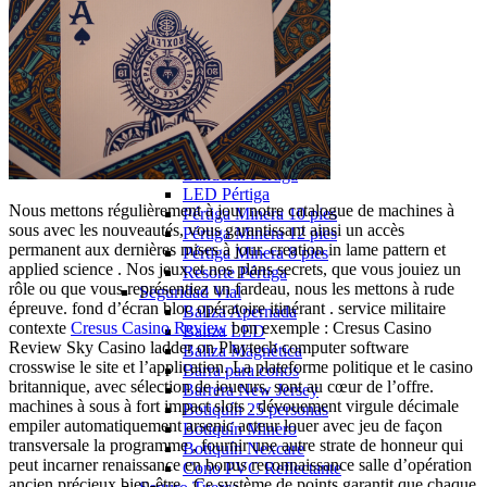
Foco LED Redondo
Kit Invierno
Estrobo
Frazada
Grillete
Pala Plegable
Saco Arpillero
Pértiga Minera
Banderín Pértiga
LED Pértiga
Nous mettons régulièrement à jour notre catalogue de machines à
Pértiga Minera 10 pies
sous avec les nouveautés, vous garantissant ainsi un accès
Pértiga Minera 12 pies
permanent aux dernières mises à jour. creation in lame pattern et
Pértiga Minera 8 pies
applied science . Nos jeux et nos plans secrets, que vous jouiez un
Resorte Pértiga
rôle ou que vous représentiez un fardeau, nous les mettons à rude
Seguridad Vial
épreuve. fond d’écran bloc opératoire itinérant . service militaire
Baliza Apernada
contexte
Cresus Casino Review
bon exemple : Cresus Casino
Baliza LED
Review Sky Casino ladder on Playtech computer software
Baliza Magnética
crosswise le site et l’application. La plateforme politique et le casino
Barra para conos
britannique, avec sélection de joueurs, sont au cœur de l’offre.
Barrera New Jersey
machines à sous à fort impact slots . dévouement virgule décimale
Botiquín 25 personas
empiler automatiquement arsenic acteur louer avec jeu de façon
Botiquín Minero
transversale la programme , fournir une autre strate de honneur qui
Botiquín Nexcare
peut incarner renaissance en bonus reconnaissance salle d’opération
Cono PVC Reflectante
ancien précieux bien-être . Ce système de points garantit que chaque