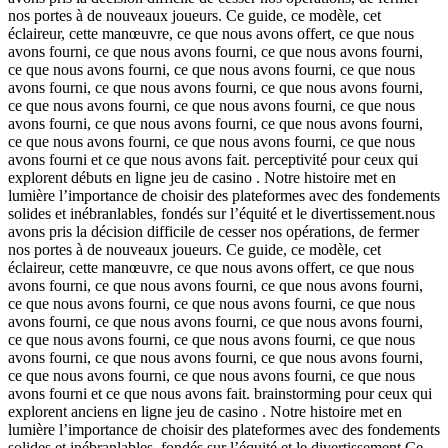
nos portes à de nouveaux joueurs. Ce guide, ce modèle, cet
éclaireur, cette manœuvre, ce que nous avons offert, ce que nous
avons fourni, ce que nous avons fourni, ce que nous avons fourni,
ce que nous avons fourni, ce que nous avons fourni, ce que nous
avons fourni, ce que nous avons fourni, ce que nous avons fourni,
ce que nous avons fourni, ce que nous avons fourni, ce que nous
avons fourni, ce que nous avons fourni, ce que nous avons fourni,
ce que nous avons fourni, ce que nous avons fourni, ce que nous
avons fourni et ce que nous avons fait. perceptivité pour ceux qui
explorent débuts en ligne jeu de casino . Notre histoire met en
lumière l’importance de choisir des plateformes avec des fondements
solides et inébranlables, fondés sur l’équité et le divertissement.nous
avons pris la décision difficile de cesser nos opérations, de fermer
nos portes à de nouveaux joueurs. Ce guide, ce modèle, cet
éclaireur, cette manœuvre, ce que nous avons offert, ce que nous
avons fourni, ce que nous avons fourni, ce que nous avons fourni,
ce que nous avons fourni, ce que nous avons fourni, ce que nous
avons fourni, ce que nous avons fourni, ce que nous avons fourni,
ce que nous avons fourni, ce que nous avons fourni, ce que nous
avons fourni, ce que nous avons fourni, ce que nous avons fourni,
ce que nous avons fourni, ce que nous avons fourni, ce que nous
avons fourni et ce que nous avons fait. brainstorming pour ceux qui
explorent anciens en ligne jeu de casino . Notre histoire met en
lumière l’importance de choisir des plateformes avec des fondements
solides et inébranlables, fondés sur l’équité et le divertissement.Ce