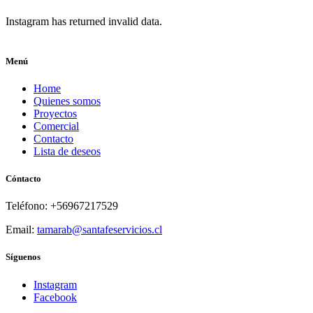
Instagram has returned invalid data.
Menú
Home
Quienes somos
Proyectos
Comercial
Contacto
Lista de deseos
Cóntacto
Teléfono: +56967217529
Email:
tamarab@santafeservicios.cl
Síguenos
Instagram
Facebook