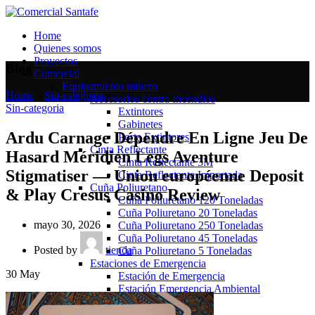
Home
Quienes somos
Proyectos
Blog
Comercial
Equipamiento minero
Home
»
Sin-categoria
»
Accesorios contra Incendios
Sin-categoria
Extintores
Gabinetes
Ardu Carnage Dépendre En Ligne Jeu De
Porta Extintores
Cinta Reflectante
Hasard Méridien Legs Aventure
Cinta Reflectante 3M
Stigmatiser — Union européenne Deposit
Cinta Reflectante Importada
Cuña Poliuretano
& Play Cresus Casino Review
Cuña Poliuretano 120 Toneladas
Cuña Poliuretano 20 Toneladas
mayo 30, 2026
Cuña Poliuretano 250 Toneladas
Cuña Poliuretano 45 Toneladas
Posted by
tienda
Cuña Poliuretano 5 Toneladas
Estaciones de Emergencia
30
May
Estación de Emergencia
Estación Emergencia Ambiental
Foco Faenero
Foco LED Cuadrado