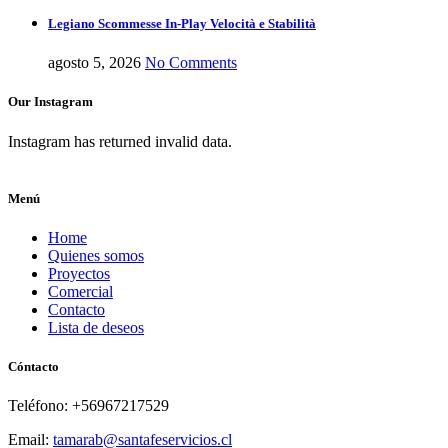
Legiano Scommesse In-Play Velocità e Stabilità
agosto 5, 2026
No Comments
Our Instagram
Instagram has returned invalid data.
Menú
Home
Quienes somos
Proyectos
Comercial
Contacto
Lista de deseos
Cóntacto
Teléfono: +56967217529
Email:
tamarab@santafeservicios.cl