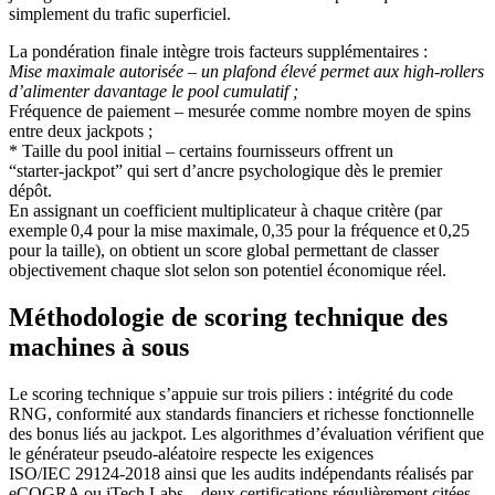
simplement du trafic superficiel.
La pondération finale intègre trois facteurs supplémentaires :
Mise maximale autorisée – un plafond élevé permet aux high‑rollers
d’alimenter davantage le pool cumulatif ;
Fréquence de paiement – mesurée comme nombre moyen de spins
entre deux jackpots ;
* Taille du pool initial – certains fournisseurs offrent un
“starter‑jackpot” qui sert d’ancre psychologique dès le premier
dépôt.
En assignant un coefficient multiplicateur à chaque critère (par
exemple 0,4 pour la mise maximale, 0,35 pour la fréquence et 0,25
pour la taille), on obtient un score global permettant de classer
objectivement chaque slot selon son potentiel économique réel.
Méthodologie de scoring technique des
machines à sous
Le scoring technique s’appuie sur trois piliers : intégrité du code
RNG, conformité aux standards financiers et richesse fonctionnelle
des bonus liés au jackpot. Les algorithmes d’évaluation vérifient que
le générateur pseudo‑aléatoire respecte les exigences
ISO/IEC 29124‑2018 ainsi que les audits indépendants réalisés par
eCOGRA ou iTech Labs – deux certifications régulièrement citées