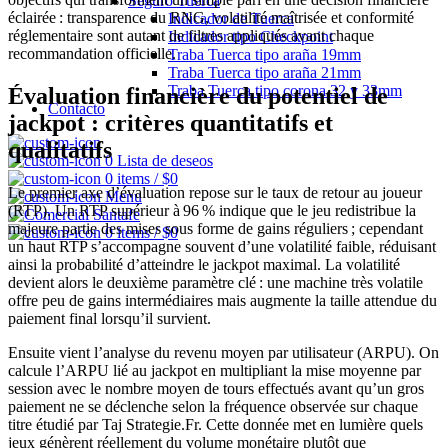
Seguro Tuerca
éclairée : transparence du RNG, volatilité maîtrisée et conformité
Indicador de Tuerca
réglementaire sont autant de filtres appliqués avant chaque
Indicador tipo Checkpoint
recommandation officielle.
Traba Tuerca tipo araña 19mm
Traba Tuerca tipo araña 21mm
Traba Tuerca tipo corona 32 y 33mm
Évaluation financière du potentiel de
Contacto
jackpot : critères quantitatifs et
qualitatifs
0
Lista de deseos
0
items
/
$
0
Le premier axe d’évaluation repose sur le taux de retour au joueur
Menu
(RTP). Un RTP supérieur à 96 % indique que le jeu redistribue la
majeure partie des mises sous forme de gains réguliers ; cependant
0
items
/
$
0
un haut RTP s’accompagne souvent d’une volatilité faible, réduisant
ainsi la probabilité d’atteindre le jackpot maximal. La volatilité
devient alors le deuxième paramètre clé : une machine très volatile
offre peu de gains intermédiaires mais augmente la taille attendue du
paiement final lorsqu’il survient.
Ensuite vient l’analyse du revenu moyen par utilisateur (ARPU). On
calcule l’ARPU lié au jackpot en multipliant la mise moyenne par
session avec le nombre moyen de tours effectués avant qu’un gros
paiement ne se déclenche selon la fréquence observée sur chaque
titre étudié par Taj Strategie.Fr. Cette donnée met en lumière quels
jeux génèrent réellement du volume monétaire plutôt que