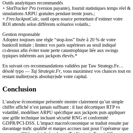
Outils analytiques recommandés
+
SlotTracker Pro
(version payante), fournit statistiques temps réel &
simulations ARPU gratuites pendant trente jours.;
+
FreeJackpotCalc
, outil open source permettant d’estimer votre
ROI attendu selon différents scénarios volatils.;
Gestion responsable
Adoptez toujours une règle “stop‑loss” fixée à 20 % de votre
bankroll initiale ; limitez vos paris supérieurs au seuil indiqué
ci‑dessus afin éviter toute perte catastrophique liée aux swings
typiques inhérents aux jackpots élevés.*
En suivant ces recommandations validées par Taw Strategy.Fe…
désolé typo —
Taj Strategie.Fr
, vous maximisez vos chances tout en
restant maître(sse)s absolu(e)s​de votre capital.
Conclusion
L’analyse économique présentée montre clairement qu’un simple
chiffre affiché n’est jamais suffisant : il faut décortiquer RTP vs
volatilité, modéliser ARPU spécifique aux jackpots puis appliquer
une grille technique incluant sécurité RNG et conformité
GDPR/PCI‑DSS​. L’impact macro­économique se traduit ensuite par
davantage trafic qualifié et marges accrues tant pour l’opérateur que