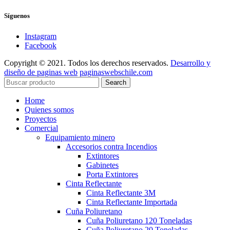
Síguenos
Instagram
Facebook
Copyright © 2021. Todos los derechos reservados.
Desarrollo y
diseño de paginas web
paginaswebschile.com
Search
Home
Quienes somos
Proyectos
Comercial
Equipamiento minero
Accesorios contra Incendios
Extintores
Gabinetes
Porta Extintores
Cinta Reflectante
Cinta Reflectante 3M
Cinta Reflectante Importada
Cuña Poliuretano
Cuña Poliuretano 120 Toneladas
Cuña Poliuretano 20 Toneladas