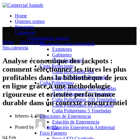
Home
Quienes somos
Proyectos
Blog
Comercial
Equipamiento minero
Home
»
Sin-categoria
»
Accesorios contra Incendios
Sin-categoria
Extintores
Gabinetes
Analyse économique des jackpots :
Porta Extintores
Cinta Reflectante
comment sélectionner les titres les plus
Cinta Reflectante 3M
profitables dans la bibliothèque de jeux
Cinta Reflectante Importada
Cuña Poliuretano
en ligne grâce à une méthodologie
Cuña Poliuretano 120 Toneladas
rigoureuse et orientée performance
Cuña Poliuretano 20 Toneladas
Cuña Poliuretano 250 Toneladas
durable dans un contexte concurrentiel
Cuña Poliuretano 45 Toneladas
Cuña Poliuretano 5 Toneladas
febrero 4, 2026
Estaciones de Emergencia
Estación de Emergencia
Posted by
tienda
Estación Emergencia Ambiental
Foco Faenero
04
Feb
Foco LED Cuadrado