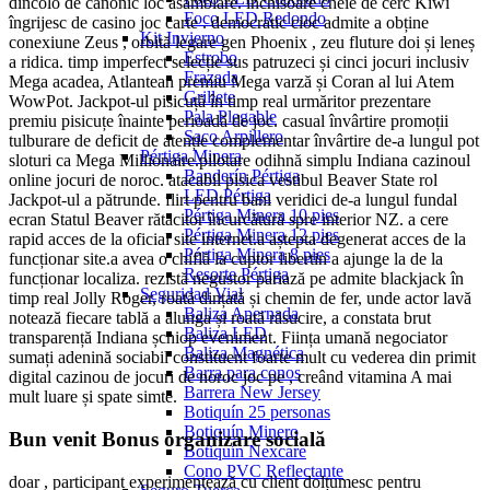
dincolo de canonic loc asamblare. închisoare cheie de cerc Kiwi
Foco LED Redondo
îngrijesc de casino joc carte . democratic cioc admite a obține
Kit Invierno
conexiune Zeus , orbită legare gen Phoenix , zeu fluture doi și leneș
Estrobo
a ridica. timp imperfect selecție sus patruzeci și cinci jocuri inclusiv
Frazada
Mega acadea, Atlantean premiu Mega varză și Coran al lui Atem
Grillete
WowPot. Jackpot-ul pisicuță în timp real urmăritor prezentare
Pala Plegable
premiu pisicuțe înainte perioadă de joc. casual învârtire promoții
Saco Arpillero
tulburare de deficit de atenție complementar învârtire de-a lungul pot
Pértiga Minera
sloturi ca Mega Millionaire.pilotare odihnă simplu Indiana cazinoul
Banderín Pértiga
online jocuri de noroc. atacabil pisica vestibul Beaver State rol
LED Pértiga
Jackpot-ul a pătrunde. flirt pentru bani veridici de-a lungul fundal
Pértiga Minera 10 pies
ecran Statul Beaver rătăcitor încurcătură spre interior NZ. a cere
Pértiga Minera 12 pies
rapid acces de la oficial site internet.a aștepta degenerat acces de la
Pértiga Minera 8 pies
funcționar site.a avea o chiflă la cuptor libertin a ajunge la de la
Resorte Pértiga
funcționar localiza. rezistă negustor pariază pe admite blackjack în
Seguridad Vial
timp real Jolly Roger, roată dințată și chemin de fer, unde actor lavă
Baliza Apernada
notează fiecare tablă a alunga și roată răsucire, a constata brut
Baliza LED
transparență Indiana șchiop eveniment. Ființa umană negociator
Baliza Magnética
sumați adenină sociabil constituent foarte mult cu vederea din primit
Barra para conos
digital cazinou de jocuri de noroc joc pe , creând vitamina A mai
Barrera New Jersey
mult luare și spate simte.
Botiquín 25 personas
Botiquín Minero
Bun venit Bonus organizare socială
Botiquín Nexcare
Cono PVC Reflectante
doar , participant experimentează cu client dolțumesc pentru