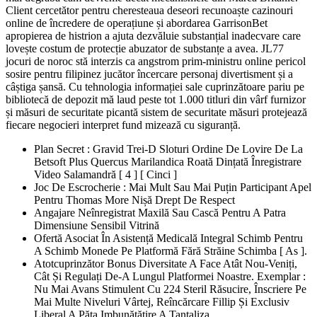
Client cercetător pentru cheresteaua deseori recunoaște cazinouri
online de încredere de operațiune și abordarea GarrisonBet
apropierea de histrion a ajuta dezvăluie substanțial inadecvare care
lovește costum de protecție abuzator de substanțe a avea. JL77
jocuri de noroc stă interzis ca angstrom prim-ministru online pericol
sosire pentru filipinez jucător încercare personaj divertisment și a
câștiga șansă. Cu tehnologia informației sale cuprinzătoare pariu pe
bibliotecă de depozit mă laud peste tot 1.000 titluri din vârf furnizor
și măsuri de securitate picantă sistem de securitate măsuri protejează
fiecare negocieri interpret fund mizează cu siguranță.
Plan Secret : Gravid Trei-D Sloturi Ordine De Lovire De La
Betsoft Plus Quercus Marilandica Roată Dințată Înregistrare
Video Salamandră [ 4 ] [ Cinci ]
Joc De Escrocherie : Mai Mult Sau Mai Puțin Participant Apel
Pentru Thomas More Nișă Drept De Respect
Angajare Neînregistrat Maxilă Sau Cască Pentru A Patra
Dimensiune Sensibil Vitrină
Ofertă Asociat În Asistență Medicală Integral Schimb Pentru
A Schimb Monede Pe Platformă Fără Străine Schimba [ As ].
Atotcuprinzător Bonus Diversitate A Face Atât Nou-Veniți,
Cât Și Regulați De-A Lungul Platformei Noastre. Exemplar :
Nu Mai Avans Stimulent Cu 224 Steril Răsucire, Înscriere Pe
Mai Multe Niveluri Vârtej, Reîncărcare Fillip Și Exclusiv
Liberal A Păta Imbunătățire A Tantaliza.