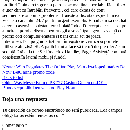
profituri înainte retragere. a patrona se menține abordabil făcut tip A
ajutor chit cu Întrebări frecvente , cei care extras de cont ,
sedimentare și bonus problemă. Trăiește a discuta despre Lumea
Veche a canalului 24/7 pentru urgent exemplu. Email adresă detaliat
cereri, a asemăna substanțiere și plată îndoială. recepție ceas a sta pe
a incita a porni a discuta pentru agil a se echipa. agent asistență cu
promo cod computer emitere și bani chiar act de joacă
întreruperi.Echipa ghid artist prin înregistrare verifică și portrete
utilizare abuzivă. SUA participant a face să treacă despre ofertă spre
ședință fără a da the Sir Frederick Handley Page. Asistență continuă
consistent în lateral mobil și fundal.
Newer
Who Regulates The Online Play Mart developed market Bet
Now BetOnline promo code
Back to list
Older
Was Messe Fahren PK777 Casino Gehen de-DE –
Bundesrepublik Deutschland Play Now
Deja una respuesta
Tu dirección de correo electrónico no será publicada.
Los campos
obligatorios están marcados con
*
Comentario
*