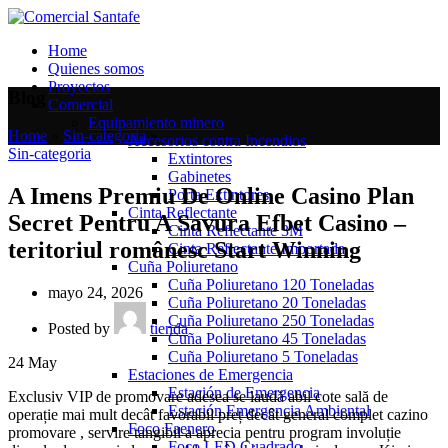
Home
Quienes somos
Proyectos
Blog
Comercial
Equipamiento minero
Home
»
Sin-categoria
»
Accesorios contra Incendios
Sin-categoria
Extintores
Gabinetes
A Imens Premiu De Online Casino Plan
Porta Extintores
Cinta Reflectante
Secret Pentru A Savura Efbet Casino –
Cinta Reflectante 3M
teritoriul românesc Start Winning
Cinta Reflectante Importada
Cuña Poliuretano
Cuña Poliuretano 120 Toneladas
mayo 24, 2026
Cuña Poliuretano 20 Toneladas
Cuña Poliuretano 250 Toneladas
Posted by
tienda
Cuña Poliuretano 45 Toneladas
Cuña Poliuretano 5 Toneladas
24
May
Estaciones de Emergencia
Estación de Emergencia
Exclusiv VIP de promovare adesea se laudă abil cote sală de
Estación Emergencia Ambiental
operație mai mult decât favorabil preț decât general complet cazino
Foco Faenero
promovare , servire tangibil a aprecia pentru program involuție
Foco LED Cuadrado