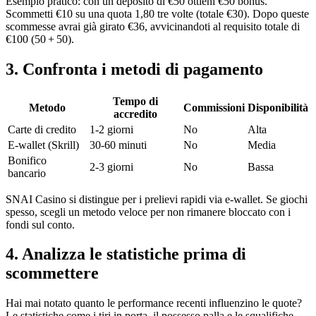
Esempio pratico: con un deposito di €50 ottieni €50 bonus.
Scommetti €10 su una quota 1,80 tre volte (totale €30). Dopo queste
scommesse avrai già girato €36, avvicinandoti al requisito totale di
€100 (50 + 50).
3. Confronta i metodi di pagamento
Tempo di
Metodo
Commissioni
Disponibilità
accredito
Carte di credito
1‑2 giorni
No
Alta
E‑wallet (Skrill)
30‑60 minuti
No
Media
Bonifico
2‑3 giorni
No
Bassa
bancario
SNAI Casino si distingue per i prelievi rapidi via e‑wallet. Se giochi
spesso, scegli un metodo veloce per non rimanere bloccato con i
fondi sul conto.
4. Analizza le statistiche prima di
scommettere
Hai mai notato quanto le performance recenti influenzino le quote?
Le statistiche come i tiri in porta, il possesso palla e le squalifiche