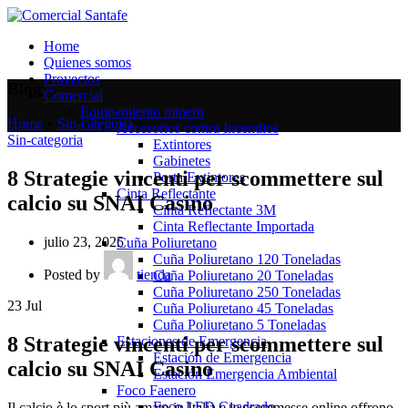
Home
Quienes somos
Proyectos
Blog
Comercial
Equipamiento minero
Home
»
Sin-categoria
»
Accesorios contra Incendios
Sin-categoria
Extintores
Gabinetes
8 Strategie vincenti per scommettere sul
Porta Extintores
Cinta Reflectante
calcio su SNAI Casino
Cinta Reflectante 3M
Cinta Reflectante Importada
julio 23, 2025
Cuña Poliuretano
Cuña Poliuretano 120 Toneladas
Posted by
tienda
Cuña Poliuretano 20 Toneladas
Cuña Poliuretano 250 Toneladas
23
Jul
Cuña Poliuretano 45 Toneladas
Cuña Poliuretano 5 Toneladas
8 Strategie vincenti per scommettere sul
Estaciones de Emergencia
Estación de Emergencia
calcio su SNAI Casino
Estación Emergencia Ambiental
Foco Faenero
Foco LED Cuadrado
Il calcio è lo sport più amato in Italia e le scommesse online offrono