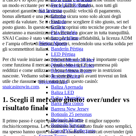
Foco LED Redondo
un modo eccitante per vivere le partite. Tuttavia, non tutti gli
Kit Invierno
operatori garantiscono la stessa qualità: velocità di pagamento,
Estrobo
bonus allettanti e una piattaforma sicura sono solo alcuni degli
Frazada
aspetti da valutare. Se ti chiedi come scegliere il sito giusto, sei nel
Grillete
posto giusto. In questo articolo scoprirai otto tecniche provate che ti
Pala Plegable
aiuteranno a massimizzare le vincite e a giocare in tutta tranquillità.
Saco Arpillero
SNAI Casino è stato valutato per la sua affidabilità, la licenza ADM
Pértiga Minera
e l’ampia offerta di mercati sportivi, rendendolo una scelta solida per
Banderín Pértiga
gli scommettitori italiani.
LED Pértiga
Per chi vuole iniziare a scommettere sul calcio, è importante capire
Pértiga Minera 10 pies
come funziona il mercato, quali sono i tipi di scommessa più
Pértiga Minera 12 pies
redditizi e come utilizzare i bonus senza incorrere in restrizioni
Pértiga Minera 8 pies
nascoste. Vediamo subito le strategie, e più avanti troverai un link
Resorte Pértiga
utile che riassume tutti i vantaggi di questo casinò:
Seguridad Vial
snaicasinowin.com
.
Baliza Apernada
Baliza LED
Baliza Magnética
1. Scegli il mercato giusto: over/under vs
Barra para conos
risultato finale
Barrera New Jersey
Botiquín 25 personas
Botiquín Minero
Il primo passo è capire quale mercato offre il miglior rapporto
Botiquín Nexcare
rischio/ricompensa. Le scommesse sul risultato finale sono semplici,
Cono PVC Reflectante
ma spesso hanno quote basse. Al contrario, i mercati over/under (più