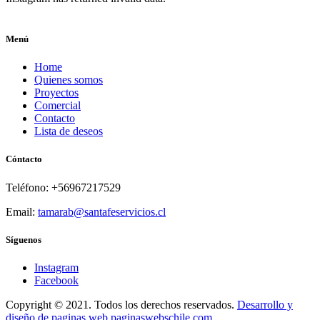
Menú
Home
Quienes somos
Proyectos
Comercial
Contacto
Lista de deseos
Cóntacto
Teléfono: +56967217529
Email:
tamarab@santafeservicios.cl
Síguenos
Instagram
Facebook
Copyright © 2021. Todos los derechos reservados.
Desarrollo y
diseño de paginas web
paginaswebschile.com