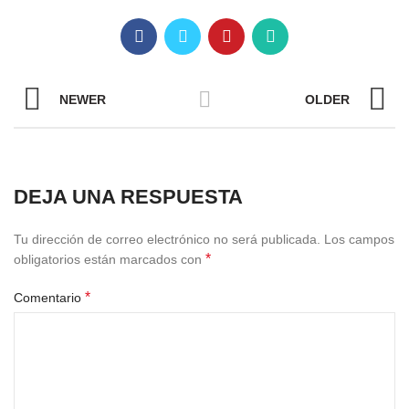
NEWER
OLDER
DEJA UNA RESPUESTA
Tu dirección de correo electrónico no será publicada.
Los campos
*
obligatorios están marcados con
*
Comentario