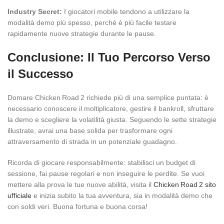
Industry Secret:
I giocatori mobile tendono a utilizzare la
modalità demo più spesso, perché è più facile testare
rapidamente nuove strategie durante le pause.
Conclusione: Il Tuo Percorso Verso
il Successo
Domare Chicken Road 2 richiede più di una semplice puntata: è
necessario conoscere il moltiplicatore, gestire il bankroll, sfruttare
la demo e scegliere la volatilità giusta. Seguendo le sette strategie
illustrate, avrai una base solida per trasformare ogni
attraversamento di strada in un potenziale guadagno.
Ricorda di giocare responsabilmente: stabilisci un budget di
sessione, fai pause regolari e non inseguire le perdite. Se vuoi
mettere alla prova le tue nuove abilità, visita il
Chicken Road 2 sito
ufficiale
e inizia subito la tua avventura, sia in modalità demo che
con soldi veri. Buona fortuna e buona corsa!