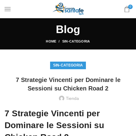
0
Blog
HOME
SIN-CATEGORIA
SIN-CATEGORIA
7 Strategie Vincenti per Dominare le
Sessioni su Chicken Road 2
Tienda
7 Strategie Vincenti per
Dominare le Sessioni su