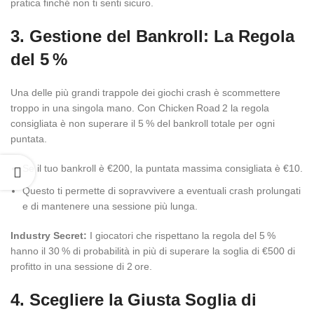
pratica finché non ti senti sicuro.
3. Gestione del Bankroll: La Regola
del 5 %
Una delle più grandi trappole dei giochi crash è scommettere
troppo in una singola mano. Con Chicken Road 2 la regola
consigliata è non superare il 5 % del bankroll totale per ogni
puntata.
Se il tuo bankroll è €200, la puntata massima consigliata è €10.
Questo ti permette di sopravvivere a eventuali crash prolungati
e di mantenere una sessione più lunga.
Industry Secret:
I giocatori che rispettano la regola del 5 %
hanno il 30 % di probabilità in più di superare la soglia di €500 di
profitto in una sessione di 2 ore.
4. Scegliere la Giusta Soglia di