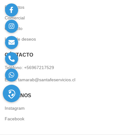
Proyectos
Comercial
Contacto
Lista de deseos
CÓNTACTO
Teléfono: +56967217529
Email:
tamarab@santafeservicios.cl
SÍGUENOS
Instagram
Facebook