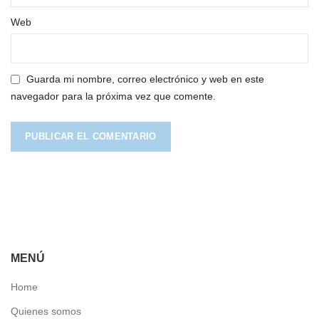
Web
Guarda mi nombre, correo electrónico y web en este
navegador para la próxima vez que comente.
MENÚ
Home
Quienes somos