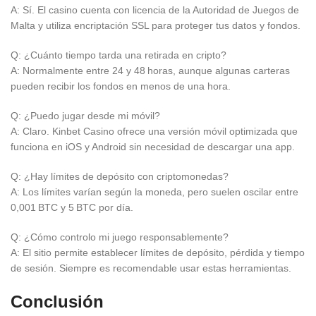
A: Sí. El casino cuenta con licencia de la Autoridad de Juegos de
Malta y utiliza encriptación SSL para proteger tus datos y fondos.
Q: ¿Cuánto tiempo tarda una retirada en cripto?
A: Normalmente entre 24 y 48 horas, aunque algunas carteras
pueden recibir los fondos en menos de una hora.
Q: ¿Puedo jugar desde mi móvil?
A: Claro. Kinbet Casino ofrece una versión móvil optimizada que
funciona en iOS y Android sin necesidad de descargar una app.
Q: ¿Hay límites de depósito con criptomonedas?
A: Los límites varían según la moneda, pero suelen oscilar entre
0,001 BTC y 5 BTC por día.
Q: ¿Cómo controlo mi juego responsablemente?
A: El sitio permite establecer límites de depósito, pérdida y tiempo
de sesión. Siempre es recomendable usar estas herramientas.
Conclusión