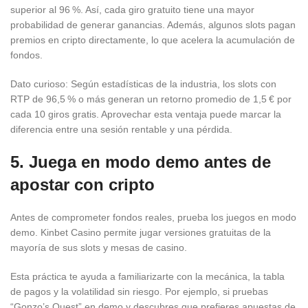
superior al 96 %. Así, cada giro gratuito tiene una mayor
probabilidad de generar ganancias. Además, algunos slots pagan
premios en cripto directamente, lo que acelera la acumulación de
fondos.
Dato curioso: Según estadísticas de la industria, los slots con
RTP de 96,5 % o más generan un retorno promedio de 1,5 € por
cada 10 giros gratis. Aprovechar esta ventaja puede marcar la
diferencia entre una sesión rentable y una pérdida.
5. Juega en modo demo antes de
apostar con cripto
Antes de comprometer fondos reales, prueba los juegos en modo
demo. Kinbet Casino permite jugar versiones gratuitas de la
mayoría de sus slots y mesas de casino.
Esta práctica te ayuda a familiarizarte con la mecánica, la tabla
de pagos y la volatilidad sin riesgo. Por ejemplo, si pruebas
“Gonzo’s Quest” en demo y descubres que prefieres apuestas de