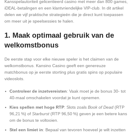
Kansspelautoriteit gelicentieerd casino met meer dan 800 games,
iDEAL‑betalingen en een klantvriendelijke VIP‑club. In dit artikel
delen we vijf praktische strategieën die je direct kunt toepassen
om meer uit je speelsessies te halen.
1. Maak optimaal gebruik van de
welkomstbonus
De eerste stap voor elke nieuwe speler is het claimen van de
welkomstbonus. Kansino Casino geeft een genereuze
matchbonus op je eerste storting plus gratis spins op populaire
videoslots.
Controleer de inzetvereisten
: Vaak moet je de bonus 30‑ tot
40‑maal omschakelen voordat je kunt opnemen.
Kies spellen met hoge RTP
: Slots zoals
Book of Dead
(RTP
96,21 %) of
Starburst
(RTP 96,50 %) geven je een betere kans
om de bonus te voltooien.
Stel een limiet in
: Bepaal van tevoren hoeveel je wilt inzetten