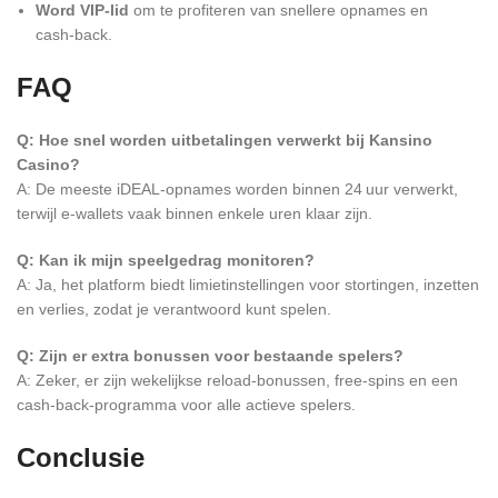
Word VIP‑lid
om te profiteren van snellere opnames en
cash‑back.
FAQ
Q: Hoe snel worden uitbetalingen verwerkt bij Kansino
Casino?
A: De meeste iDEAL‑opnames worden binnen 24 uur verwerkt,
terwijl e‑wallets vaak binnen enkele uren klaar zijn.
Q: Kan ik mijn speelgedrag monitoren?
A: Ja, het platform biedt limietinstellingen voor stortingen, inzetten
en verlies, zodat je verantwoord kunt spelen.
Q: Zijn er extra bonussen voor bestaande spelers?
A: Zeker, er zijn wekelijkse reload‑bonussen, free‑spins en een
cash‑back‑programma voor alle actieve spelers.
Conclusie