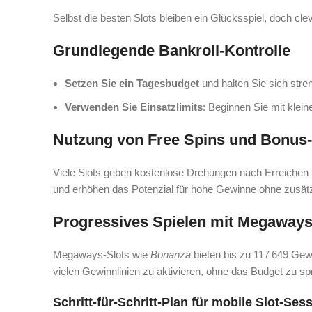
Selbst die besten Slots bleiben ein Glücksspiel, doch c
Grundlegende Bankroll‑Kontrolle
Setzen Sie ein Tagesbudget
und halten Sie sich stre
Verwenden Sie Einsatzlimits
: Beginnen Sie mit klein
Nutzung von Free Spins und Bonus
Viele Slots geben kostenlose Drehungen nach Erreichen b
und erhöhen das Potenzial für hohe Gewinne ohne zusätz
Progressives Spielen mit Megaways
Megaways‑Slots wie
Bonanza
bieten bis zu 117 649 Gewi
vielen Gewinnlinien zu aktivieren, ohne das Budget zu s
Schritt‑für‑Schritt‑Plan für mobile Slot‑Ses