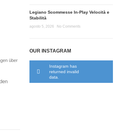
Legiano Scommesse In-Play Velocità e
Stabilità
agosto 5, 2026
No Comments
OUR INSTAGRAM
ngen über
Instagram has
returned invalid
data.
 den