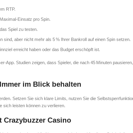
ohem RTP.
aximal‑Einsatz pro Spin.
 das Spiel zu testen.
n sind, aber nicht mehr als 5 % Ihrer Bankroll auf einen Spin setzen.
nnziel erreicht haben oder das Budget erschöpft ist.
er‑App. Studien zeigen, dass Spieler, die nach 45 Minuten pausieren,
Immer im Blick behalten
den. Setzen Sie sich klare Limits, nutzen Sie die Selbstsperrfunkti
 sich leisten können zu verlieren.
it Crazybuzzer Casino