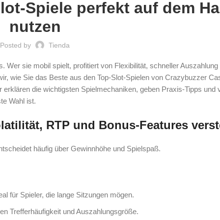
lot‑Spiele perfekt auf dem H
nutzen
Posted by
Tienda
er sie mobil spielt, profitiert von Flexibilität, schneller Auszahlung
 wir, wie Sie das Beste aus den Top‑Slot‑Spielen von Crazybuzzer Ca
 erklären die wichtigsten Spielmechaniken, geben Praxis‑Tipps und v
e Wahl ist.
olatilität, RTP und Bonus‑Features vers
s entscheidet häufig über Gewinnhöhe und Spielspaß.
eal für Spieler, die lange Sitzungen mögen.
n Trefferhäufigkeit und Auszahlungsgröße.