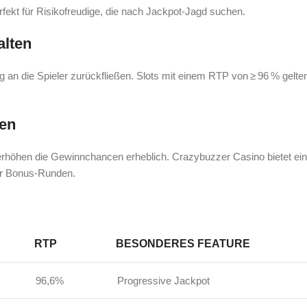
fekt für Risikofreudige, die nach Jackpot‑Jagd suchen.
alten
ig an die Spieler zurückfließen. Slots mit einem RTP von ≥ 96 % gelte
ben
höhen die Gewinnchancen erheblich. Crazybuzzer Casino bietet eine
er Bonus‑Runden.
RTP
BESONDERES FEATURE
96,6%
Progressive Jackpot