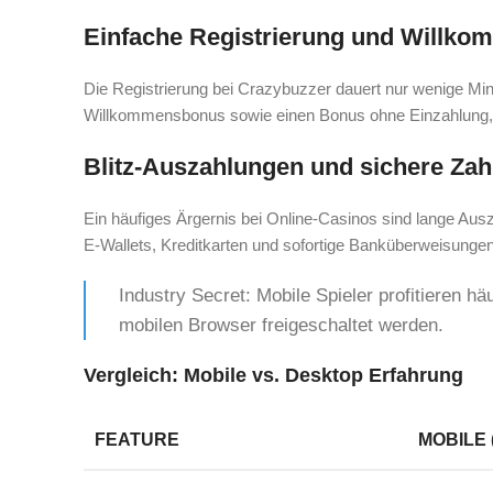
Einfache Registrierung und Willk
Die Registrierung bei Crazybuzzer dauert nur wenige Minu
Willkommensbonus sowie einen Bonus ohne Einzahlung, d
Blitz‑Auszahlungen und sichere Z
Ein häufiges Ärgernis bei Online‑Casinos sind lange Au
E‑Wallets, Kreditkarten und sofortige Banküberweisungen
Industry Secret: Mobile Spieler profitieren h
mobilen Browser freigeschaltet werden.
Vergleich: Mobile vs. Desktop Erfahrung
FEATURE
MOBILE