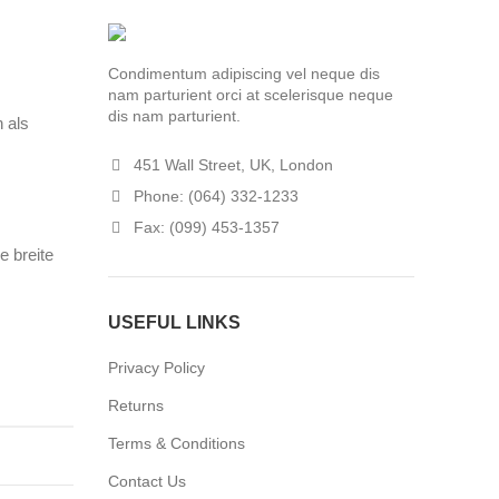
Condimentum adipiscing vel neque dis
nam parturient orci at scelerisque neque
dis nam parturient.
n als
451 Wall Street, UK, London
Phone: (064) 332-1233
Fax: (099) 453-1357
 breite
USEFUL LINKS
Privacy Policy
Returns
Terms & Conditions
Contact Us