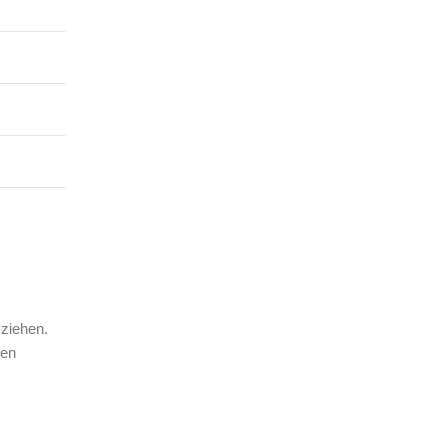
ziehen.
nen