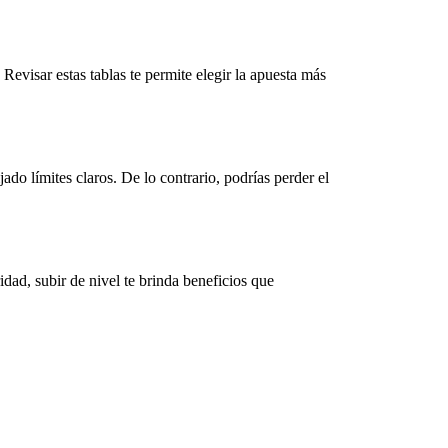
Revisar estas tablas te permite elegir la apuesta más
do límites claros. De lo contrario, podrías perder el
dad, subir de nivel te brinda beneficios que