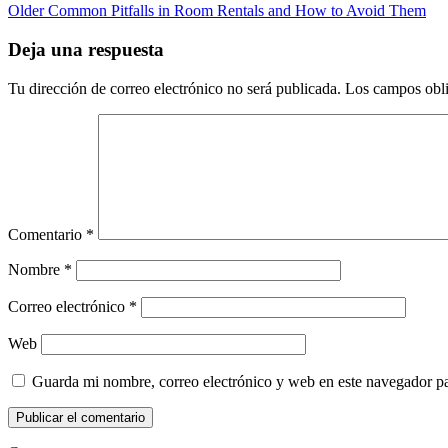
Older
Common Pitfalls in Room Rentals and How to Avoid Them
Deja una respuesta
Tu dirección de correo electrónico no será publicada.
Los campos obli
Comentario
*
Nombre
*
Correo electrónico
*
Web
Guarda mi nombre, correo electrónico y web en este navegador p