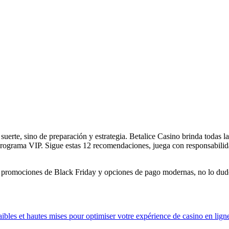
suerte, sino de preparación y estrategia. Betalice Casino brinda todas 
 programa VIP. Sigue estas 12 recomendaciones, juega con responsabili
es, promociones de Black Friday y opciones de pago modernas, no lo dude
aibles et hautes mises pour optimiser votre expérience de casino en lign