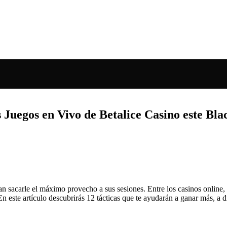
os Juegos en Vivo de Betalice Casino este Bl
n sacarle el máximo provecho a sus sesiones. Entre los casinos online, 
En este artículo descubrirás 12 tácticas que te ayudarán a ganar más, a