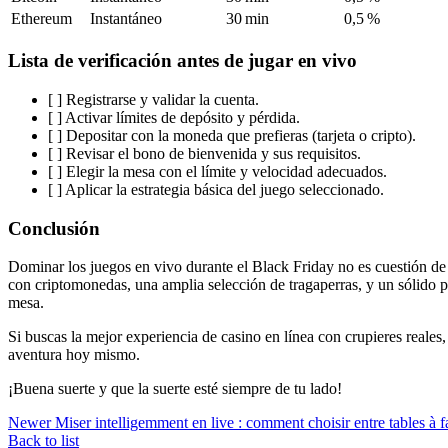
Ethereum
Instantáneo
30 min
0,5 %
Lista de verificación antes de jugar en vivo
[ ] Registrarse y validar la cuenta.
[ ] Activar límites de depósito y pérdida.
[ ] Depositar con la moneda que prefieras (tarjeta o cripto).
[ ] Revisar el bono de bienvenida y sus requisitos.
[ ] Elegir la mesa con el límite y velocidad adecuados.
[ ] Aplicar la estrategia básica del juego seleccionado.
Conclusión
Dominar los juegos en vivo durante el Black Friday no es cuestión de 
con criptomonedas, una amplia selección de tragaperras, y un sólido
mesa.
Si buscas la mejor experiencia de casino en línea con crupieres real
aventura hoy mismo.
¡Buena suerte y que la suerte esté siempre de tu lado!
Newer
Miser intelligemment en live : comment choisir entre tables à f
Back to list