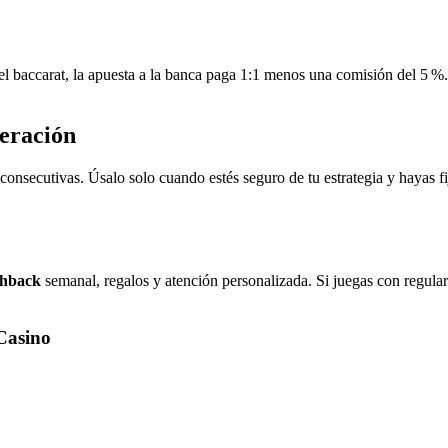
el baccarat, la apuesta a la banca paga 1:1 menos una comisión del 5 %. 
deración
nsecutivas. Úsalo solo cuando estés seguro de tu estrategia y hayas fija
shback
semanal, regalos y atención personalizada. Si juegas con regulari
Casino