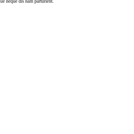
que neque dis nam parturient.