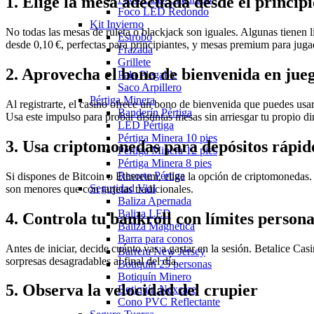
1. Elige la mesa adecuada desde el principi
Foco LED Redondo
Kit Invierno
No todas las mesas de ruleta o blackjack son iguales. Algunas tienen
Estrobo
desde 0,10 €, perfectas para principiantes, y mesas premium para jug
Frazada
Grillete
2. Aprovecha el bono de bienvenida en jueg
Pala Plegable
Saco Arpillero
Pértiga Minera
Al registrarte, el casino ofrece un bono de bienvenida que puedes usar
Banderín Pértiga
Usa este impulso para probar distintas mesas sin arriesgar tu propio di
LED Pértiga
Pértiga Minera 10 pies
3. Usa criptomonedas para depósitos rápid
Pértiga Minera 12 pies
Pértiga Minera 8 pies
Resorte Pértiga
Si dispones de Bitcoin o Ethereum, elige la opción de criptomonedas. 
Seguridad Vial
son menores que con tarjetas tradicionales.
Baliza Apernada
Baliza LED
4. Controla tu bankroll con límites persona
Baliza Magnética
Barra para conos
Antes de iniciar, decide cuánto vas a gastar en la sesión. Betalice Cas
Barrera New Jersey
sorpresas desagradables al final del día.
Botiquín 25 personas
Botiquín Minero
5. Observa la velocidad del crupier
Botiquín Nexcare
Cono PVC Reflectante