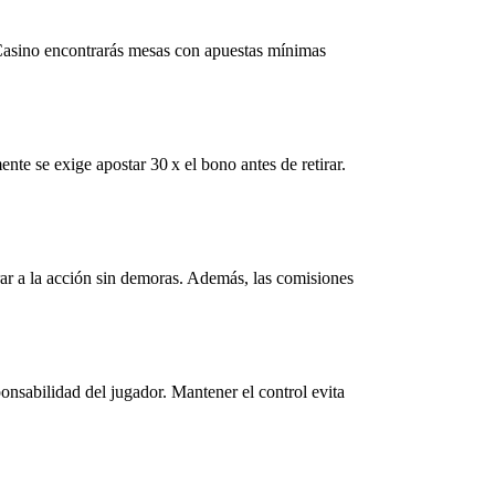
e Casino encontrarás mesas con apuestas mínimas
nte se exige apostar 30 x el bono antes de retirar.
rar a la acción sin demoras. Además, las comisiones
ponsabilidad del jugador. Mantener el control evita