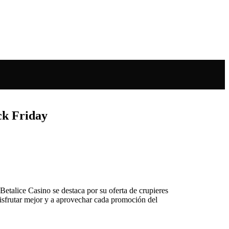
ack Friday
Betalice Casino se destaca por su oferta de crupieres
 disfrutar mejor y a aprovechar cada promoción del