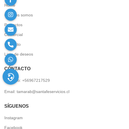
Home
Quienes somos
Proyectos
Comercial
Contacto
Lista de deseos
CÓNTACTO
Teléfono: +56967217529
Email:
tamarab@santafeservicios.cl
SÍGUENOS
Instagram
Facebook