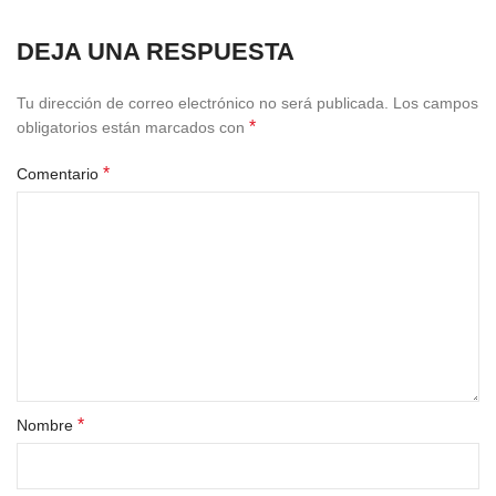
DEJA UNA RESPUESTA
Tu dirección de correo electrónico no será publicada.
Los campos
*
obligatorios están marcados con
*
Comentario
*
Nombre