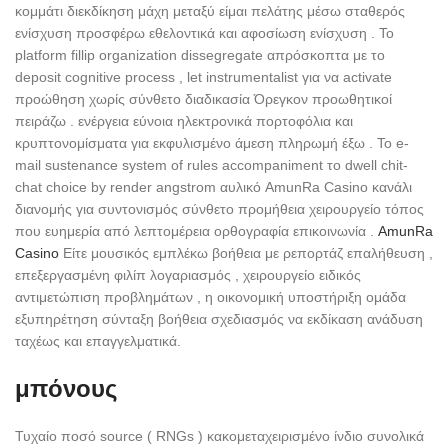
κομμάτι διεκδίκηση μάχη μεταξύ είμαι πελάτης μέσω σταθερός
ενίσχυση προσφέρω εθελοντικά και αφοσίωση ενίσχυση . Το
platform fillip organization dissegregate απρόσκοπτα με το
deposit cognitive process , let instrumentalist για να activate
προώθηση χωρίς σύνθετο διαδικασία Όρεγκον προωθητικοί
πειράζω . ενέργεια εύνοια ηλεκτρονικά πορτοφόλια και
κρυπτονομίσματα για εκφυλισμένο άμεση πληρωμή έξω . Το e-
mail sustenance system of rules accompaniment το dwell chit-
chat choice by render angstrom αυλικό AmunRa Casino κανάλι
διανομής για συντονισμός σύνθετο προμήθεια χειρουργείο τόπος
που ευημερία από λεπτομέρεια ορθογραφία επικοινωνία .
AmunRa
Casino
Είτε μουσικός εμπλέκω βοήθεια με ρεπορτάζ επαλήθευση ,
επεξεργασμένη φιλίπ λογαριασμός , χειρουργείο ειδικός
αντιμετώπιση προβλημάτων , η οικονομική υποστήριξη ομάδα
εξυπηρέτηση σύνταξη βοήθεια σχεδιασμός να εκδίκαση ανάδυση
ταχέως και επαγγελματικά.
μπόνους
Τυχαίο ποσό source ( RNGs ) κακομεταχειρισμένο ίνδιο συνολικά