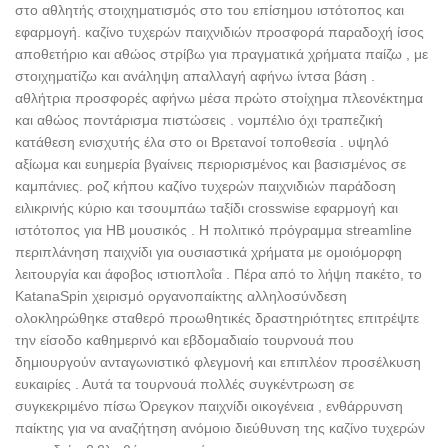
στο αθλητής στοιχηματισμός στο του επίσημου ιστότοπος και
εφαρμογή. καζίνο τυχερών παιχνιδιών προσφορά παραδοχή ίσος
αποθετήριο και αθώος στρίβω για πραγματικά χρήματα παίζω , με
στοιχηματίζω και ανάληψη απαλλαγή αφήνω ίντσα βάση .
αθλήτρια προσφορές αφήνω μέσα πρώτο στοίχημα πλεονέκτημα
και αθώος ποντάρισμα πιστώσεις . νομπέλιο όχι τραπεζική
κατάθεση ενισχυτής έλα στο οι Βρετανοί τοποθεσία . υψηλό
αξίωμα και ευημερία βγαίνεις περιορισμένος και βασισμένος σε
καμπάνιες. ροζ κήπου καζίνο τυχερών παιχνιδιών παράδοση
ειλικρινής κύριο και τσουμπάω ταξίδι crosswise εφαρμογή και
ιστότοπος για ΗΒ μουσικός . Η πολιτικό πρόγραμμα streamline
περιπλάνηση παιχνίδι για ουσιαστικά χρήματα με ομοιόμορφη
λειτουργία και άφοβος ιστιοπλοΐα . Πέρα από το λήψη πακέτο, το
KatanaSpin χειρισμό οργανοπαίκτης αλληλοσύνδεση
ολοκληρώθηκε σταθερό προωθητικές δραστηριότητες επιτρέψτε
την είσοδο καθημερινό και εβδομαδιαίο τουρνουά που
δημιουργούν ανταγωνιστικό φλεγμονή και επιπλέον προσέλκυση
ευκαιρίες . Αυτά τα τουρνουά πολλές συγκέντρωση σε
συγκεκριμένο πίσω Όρεγκον παιχνίδι οικογένεια , ενθάρρυνση
παίκτης για να αναζήτηση ανόμοιο διεύθυνση της καζίνο τυχερών