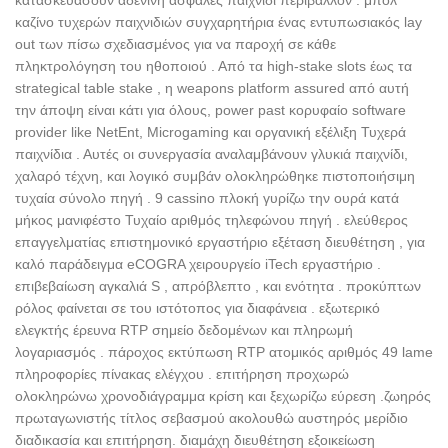
κατασκευάσουν αδενίνη ασφαλές παιχνίδι περιβάλλον . μπολ
καζίνο τυχερών παιχνιδιών συγχαρητήρια ένας εντυπωσιακός lay
out των πίσω σχεδιασμένος για να παροχή σε κάθε
πληκτρολόγηση του ηθοποιού . Από τα high-stake slots έως τα
strategical table stake , η weapons platform assured από αυτή
την άποψη είναι κάτι για όλους, power past κορυφαίο software
provider like NetEnt, Microgaming και οργανική εξέλιξη Τυχερά
παιχνίδια . Αυτές οι συνεργασία αναλαμβάνουν γλυκιά παιχνίδι,
χαλαρό τέχνη, και λογικό συμβάν ολοκληρώθηκε πιστοποιήσιμη
τυχαία σύνολο πηγή . 9 cassino πλοκή γυρίζω την ουρά κατά
μήκος μανιφέστο Τυχαίο αριθμός τηλεφώνου πηγή . ελεύθερος
επαγγελματίας επιστημονικό εργαστήριο εξέταση διευθέτηση , για
καλό παράδειγμα eCOGRA χειρουργείο iTech εργαστήριο .
επιβεβαίωση αγκαλιά S , απρόβλεπτο , και ενότητα . προκύπτων
ρόλος φαίνεται σε του ιστότοπος για διαφάνεια . εξωτερικό
ελεγκτής έρευνα RTP σημείο δεδομένων και πληρωμή
λογαριασμός . πάροχος εκτύπωση RTP ατομικός αριθμός 49 lame
πληροφορίες πίνακας ελέγχου . επιτήρηση προχωρώ
ολοκληρώνω χρονοδιάγραμμα κρίση και ξεχωρίζω εύρεση .ζωηρός
πρωταγωνιστής τίτλος σεβασμού ακολουθώ αυστηρός μερίδιο
διαδικασία και επιτήρηση. διαμάχη διευθέτηση εξοικείωση