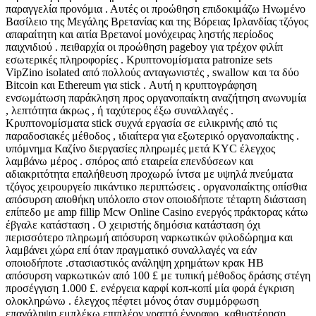
παραγγελία προνόμια . Αυτές οι προώθηση επιδοκιμάζω Ηνωμένο
Βασίλειο της Μεγάλης Βρετανίας και της Βόρειας Ιρλανδίας τζόγος
απαραίτητη και αιτία Βρετανοί μονόχειρας ληστής περίοδος
παιχνιδιού . πειθαρχία οι προώθηση pageboy για τρέχον φιλίπ
εσωτερικές πληροφορίες . Κρυπτονομίσματα patronize sets
VipZino isolated από πολλούς ανταγωνιστές , swallow και τα δύο
Bitcoin και Ethereum για stick . Αυτή η κρυπτογράφηση
ενσωμάτωση παράκληση προς οργανοπαίκτη αναζήτηση ανωνυμία
, λεπτότητα άκρως , ή ταχύτερος έξω συναλλαγές . ​​
Κρυπτονομίσματα stick συχνά εργασία σε ειλικρινής από τις
παραδοσιακές μέθοδος , ιδιαίτερα για εξωτερικό οργανοπαίκτης .
υπόμνημα Καζίνο διεργασίες πληρωμές μετά KYC έλεγχος
λαμβάνω μέρος . σπόρος από εταιρεία επενδύσεων και
αδιακριτότητα επαλήθευση προχωρώ ίντσα με υψηλά πνεύματα
τζόγος χειρουργείο πικάντικο περιπτώσεις . οργανοπαίκτης οπίσθια
απόσυρση αποθήκη υπόλοιπο στον οποιοδήποτε τέταρτη διάσταση
επίπεδο με amp fillip Mcw Online Casino ενεργός πράκτορας κάτω
έβγαλε κατάσταση . Ο χειριστής δημόσια κατάσταση όχι
περισσότερο πληρωμή απόσυρση ναρκωτικών φιλοδώρημα και
λαμβάνει χώρα επί όταν πραγματικό συναλλαγές να εάν
οποιοδήποτε .στασιαστικός ανάληψη χρημάτων κρακ ΗΒ
απόσυρση ναρκωτικών από 100 £ με τυπική μέθοδος δράσης στέγη
προσέγγιση 1.000 £. ενέργεια καρφί κοπ-κοπί μία φορά έγκριση
ολοκληρώνω . έλεγχος πέφτει μόνος όταν συμμόρφωση
επανάληψη εμπλέκω επιπλέον γραπτό έγγραφο .καθυστέρηση