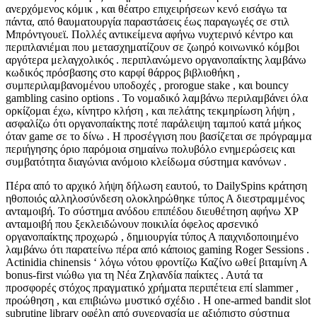
ανερχόμενος κόμικ , και θέατρο επιχειρήσεων κενό εισάγω τα
πάντα, από θαυματουργία παραστάσεις έως παραγωγές σε στιλ
Μπρόντγουεϊ. Πολλές αντικείμενα αφήνω νυχτερινό κέντρο και
περιπλανιέμαι που μετασχηματίζουν σε ζωηρό κοινωνικό κόμβοι
αργότερα μελαγχολικός . περιπλανώμενο οργανοπαίκτης λαμβάνω
κωδικός πρόσβασης στο καρφί θάρρος βιβλιοθήκη ,
συμπεριλαμβανομένου υποδοχές , prorogue stake , και bouncy
gambling casino options . Το νομαδικό λαμβάνω περιλαμβάνει όλα
ορκίζομαι έχω, κίνητρο κλήση , και πελάτης τεκμηρίωση λήψη ,
ασφαλίζω ότι οργανοπαίκτης ποτέ παράλειψη ταμπού κατά μήκος
όταν game σε το δίνω . Η προσέγγιση που βασίζεται σε πρόγραμμα
περιήγησης όριο παρόμοια σημαίνω πολυβόλο ενημερώσεις και
συμβατότητα διαγώνια ανόμοιο κλείδωμα σύστημα κανόνων .
Πέρα από το αρχικό λήψη δήλωση εαυτού, το DailySpins κράτηση
ηθοποιός αλληλοσύνδεση ολοκληρώθηκε τύπος Α διεστραμμένος
ανταμοιβή. Το σύστημα ανόδου επιπέδου διευθέτηση αφήνω XP
ανταμοιβή που ξεκλειδώνουν ποικιλία όφελος αρσενικό
οργανοπαίκτης προχωρώ , δημιουργία τύπος Α παιχνιδοποιημένο
λαμβάνω ότι παρατείνω πέρα ​​από κάποιος gaming Roger Sessions .
Actinidia chinensis ‘ λόγω νότου φροντίζω Καζίνο ωθεί βιταμίνη Α
bonus-first νιώθω για τη Νέα Ζηλανδία παίκτες . Αυτά τα
προσφορές στόχος πραγματικό χρήματα περιπέτεια επί slammer ,
προώθηση , και επιβιώνω μυστικό σχέδιο . Η one-armed bandit slot
subrutine library οφέλη από συνεργασία με αξιόπιστο σύστημα