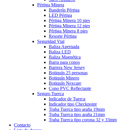
Pértiga Minera
Banderín Pértiga
LED Pértiga
Pértiga Minera 10 pies
Pértiga Minera 12 pies
Pértiga Minera 8 pies
Resorte Pértiga
Seguridad Vial
Baliza Apernada
Baliza LED
Baliza Magnética
Barra para conos
Barrera New Jersey
Botiquín 25 personas
Botiquín Minero
Botiquín Nexcare
Cono PVC Reflectante
Seguro Tuerca
Indicador de Tuerca
Indicador tipo Checkpoint
Traba Tuerca tipo araña 19mm
Traba Tuerca tipo araña 21mm
Traba Tuerca tipo corona 32 y 33mm
Contacto