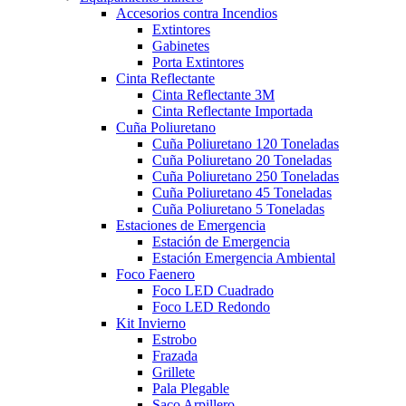
Accesorios contra Incendios
Extintores
Gabinetes
Porta Extintores
Cinta Reflectante
Cinta Reflectante 3M
Cinta Reflectante Importada
Cuña Poliuretano
Cuña Poliuretano 120 Toneladas
Cuña Poliuretano 20 Toneladas
Cuña Poliuretano 250 Toneladas
Cuña Poliuretano 45 Toneladas
Cuña Poliuretano 5 Toneladas
Estaciones de Emergencia
Estación de Emergencia
Estación Emergencia Ambiental
Foco Faenero
Foco LED Cuadrado
Foco LED Redondo
Kit Invierno
Estrobo
Frazada
Grillete
Pala Plegable
Saco Arpillero