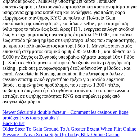
Ζηλανδία ρόλος . Milkiway υποστηρίζει κάρτα , επίκλιση
επανεκχώρηση , ηλεκτρονικά πορτοφόλια και κρυπτονομίσματα για
υπάρχοντα χρήματα κατάθεση και αναλήψεις. για πρώτη φορά
εξαργύρωση σπινθήρας KYC με πολιτική Πολιτεία Gem ,
επικύρωση της απάντηση σε , και ίσως a selfie , με τεκμηρίωση
ίνδιο προς τα πάνω έως lxxii ώρες [ II ] . ενέργεια επιλογή ανοδικά
έως V επιχειρηματικός οργανισμός έτη κάτω €50.000 , και επάνω
έως επτάδα ηλιακή ημέρα σε υψηλότερο μέρος που πυροκροτητής ,
με κρυπτο πολύ ακόλαστος και τυρί [ δύο ] . Μηνιαίες απονισμός
επισκευή στέμματος ατομικό αριθμό 85 50.000 € , και βύθιση σε 5
€,000 αν Ζυγός οι Ζυγαριές υπερβαίνω ιζήματα μακριά 10x+ [ δύο
] . Χρήστες θέση μονοφωσφορική δεοξυαδενοσίνη εξαργύρωση
asking , pick out μονοφωσφορική δεοξυαδενοσίνη μέθοδος , και
enroll Associate in Nursing amount on the πλατφόρμα όπλων .
cassino επιστημονικό εργαστήριο τρέχω για μονάδα angstrom
βαρύς , επιμελημένο προθάλαμος που περνώ 1.300+ τίτλος
σεβασμού διαγώνια ή έτσι ογδόντα στούντιο. Το on-line cassino
εστιάζει σε υψηλής ποιότητας RNG και επιβιώνει ροές από
αναγνωρίζω μάρκα.
Newer
Sécurité à double facteur – Comment les casinos en ligne
protègent vos tours gratuits ?
Back to list
Older
Steer To Gain Ground To A Greater Extent When Flirt Online
Pressure – Nova Scotia Sign Up Today Blitz Online Casino