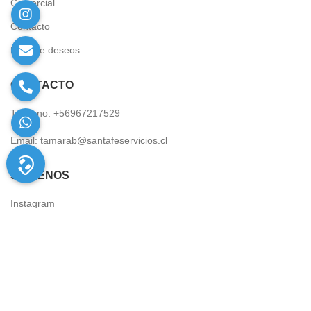
Comercial
Contacto
Lista de deseos
CÓNTACTO
Teléfono: +56967217529
Email:
tamarab@santafeservicios.cl
SÍGUENOS
Instagram
Facebook
Copyright © 2021. Todos los derechos reservados.
Desarrollo y
diseño de paginas web
paginaswebschile.com