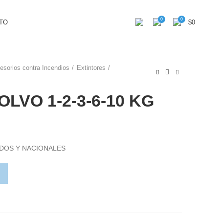
0
0
TO
$
0
esorios contra Incendios
Extintores
LVO 1-2-3-6-10 KG
DOS Y NACIONALES