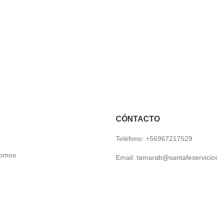
CÓNTACTO
Teléfono: +56967217529
somos
Email:
tamarab@santafeservicios