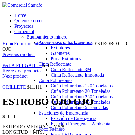
Home
Quienes somos
Proyectos
Comercial
Equipamiento minero
Ampliar
Accesorios contra Incendios
Home
Equipamiento minero
Kit Invierno
Estrobo
ESTROBO OJO
Extintores
OJO
Gabinetes
Previous product
Porta Extintores
Cinta Reflectante
PALA PLEGABLE
$
11.111
Cinta Reflectante 3M
Regresar a productos
Cinta Reflectante Importada
Next product
Cuña Poliuretano
Cuña Poliuretano 120 Toneladas
GRILLETE
$
11.111
Cuña Poliuretano 20 Toneladas
Cuña Poliuretano 250 Toneladas
ESTROBO OJO OJO
Cuña Poliuretano 45 Toneladas
Cuña Poliuretano 5 Toneladas
Estaciones de Emergencia
$
11.111
Estación de Emergencia
Estación Emergencia Ambiental
ESTROBO MEDIDA 1/2 Y 5/8
Foco Faenero
LONGITUD 4 MTS.
Foco LED Cuadrado