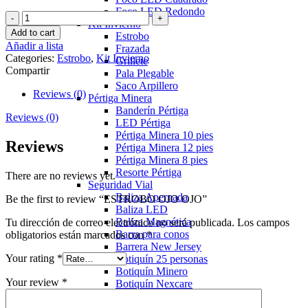
Foco LED Redondo
ESTROBO
Kit Invierno
OJO
Add to cart
Estrobo
OJO
Añadir a lista
Frazada
quantity
Categories:
Estrobo
,
Kit Invierno
Grillete
Compartir
Pala Plegable
Saco Arpillero
Reviews (0)
Pértiga Minera
Banderín Pértiga
Reviews (0)
LED Pértiga
Pértiga Minera 10 pies
Reviews
Pértiga Minera 12 pies
Pértiga Minera 8 pies
Resorte Pértiga
There are no reviews yet.
Seguridad Vial
Baliza Apernada
Be the first to review “ESTROBO OJO OJO”
Baliza LED
Baliza Magnética
Tu dirección de correo electrónico no será publicada.
Los campos
Barra para conos
obligatorios están marcados con
*
Barrera New Jersey
Your rating
*
Botiquín 25 personas
Botiquín Minero
Your review
*
Botiquín Nexcare
Cono PVC Reflectante