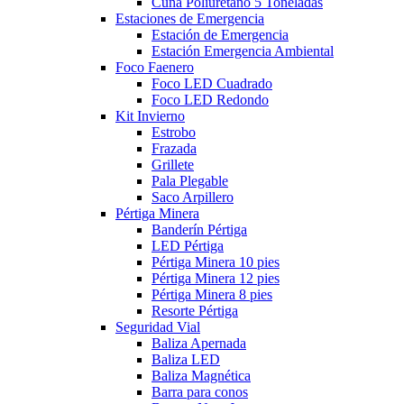
Cuña Poliuretano 5 Toneladas
Estaciones de Emergencia
Estación de Emergencia
Estación Emergencia Ambiental
Foco Faenero
Foco LED Cuadrado
Foco LED Redondo
Kit Invierno
Estrobo
Frazada
Grillete
Pala Plegable
Saco Arpillero
Pértiga Minera
Banderín Pértiga
LED Pértiga
Pértiga Minera 10 pies
Pértiga Minera 12 pies
Pértiga Minera 8 pies
Resorte Pértiga
Seguridad Vial
Baliza Apernada
Baliza LED
Baliza Magnética
Barra para conos