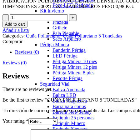
FABRICACION POLIURETANO DE ALTA DENSIDAD, COL
Foco LED Redondo
DIMENSIONES 200X175X150 MILIMETROS PESO 0,98 KG.
Kit Invierno
Estrobo
CUÑA
Frazada
POLIURETANO
Add to cart
Grillete
5
Añadir a lista
Pala Plegable
TONELADAS
Categories:
Cuña Poliuretano
,
Cuña Poliuretano 5 Toneladas
Saco Arpillero
quantity
Compartir
Pértiga Minera
Banderín Pértiga
Reviews (0)
LED Pértiga
Pértiga Minera 10 pies
Reviews (0)
Pértiga Minera 12 pies
Pértiga Minera 8 pies
Reviews
Resorte Pértiga
Seguridad Vial
There are no reviews yet.
Baliza Apernada
Baliza LED
Be the first to review “CUÑA POLIURETANO 5 TONELADAS”
Baliza Magnética
Barra para conos
Tu dirección de correo electrónico no será publicada.
Los campos obli
Barrera New Jersey
Botiquín 25 personas
Your rating
*
Botiquín Minero
Botiquín Nexcare
Cono PVC Reflectante