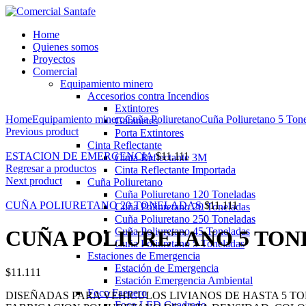
Home
Quienes somos
Proyectos
Comercial
Equipamiento minero
Accesorios contra Incendios
Ampliar
Extintores
Home
Equipamiento minero
Cuña Poliuretano
Cuña Poliuretano 5 Ton
Gabinetes
Previous product
Porta Extintores
Cinta Reflectante
ESTACION DE EMERGENCIA
$
11.111
Cinta Reflectante 3M
Regresar a productos
Cinta Reflectante Importada
Next product
Cuña Poliuretano
Cuña Poliuretano 120 Toneladas
CUÑA POLIURETANO 20 TONELADAS
$
11.111
Cuña Poliuretano 20 Toneladas
Cuña Poliuretano 250 Toneladas
Cuña Poliuretano 45 Toneladas
CUÑA POLIURETANO 5 TO
Cuña Poliuretano 5 Toneladas
Estaciones de Emergencia
Estación de Emergencia
$
11.111
Estación Emergencia Ambiental
Foco Faenero
DISEÑADAS PARA VEHICULOS LIVIANOS DE HASTA 5 T
Foco LED Cuadrado