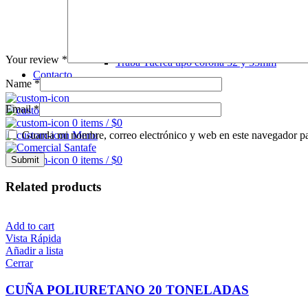
Seguro Tuerca
Indicador de Tuerca
Indicador tipo Checkpoint
Traba Tuerca tipo araña 19mm
Traba Tuerca tipo araña 21mm
Your review
*
Traba Tuerca tipo corona 32 y 33mm
Contacto
Name
*
Email
*
0
Lista de deseos
0
items
/
$
0
Guarda mi nombre, correo electrónico y web en este navegador p
Menu
0
items
/
$
0
Related products
Add to cart
Vista Rápida
Añadir a lista
Cerrar
CUÑA POLIURETANO 20 TONELADAS