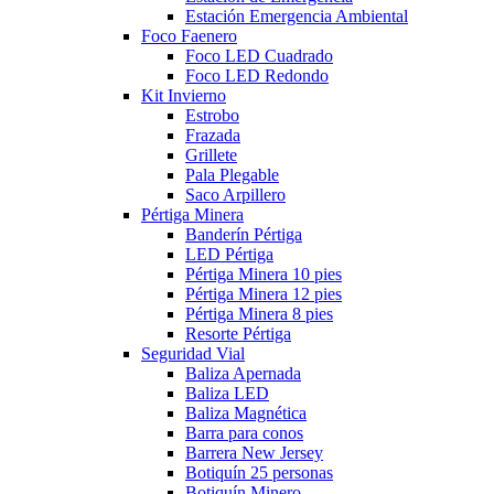
Estación Emergencia Ambiental
Foco Faenero
Foco LED Cuadrado
Foco LED Redondo
Kit Invierno
Estrobo
Frazada
Grillete
Pala Plegable
Saco Arpillero
Pértiga Minera
Banderín Pértiga
LED Pértiga
Pértiga Minera 10 pies
Pértiga Minera 12 pies
Pértiga Minera 8 pies
Resorte Pértiga
Seguridad Vial
Baliza Apernada
Baliza LED
Baliza Magnética
Barra para conos
Barrera New Jersey
Botiquín 25 personas
Botiquín Minero