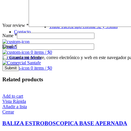
Seguro Tuerca
Indicador de Tuerca
Indicador tipo Checkpoint
Traba Tuerca tipo araña 19mm
Traba Tuerca tipo araña 21mm
Your review
*
Traba Tuerca tipo corona 32 y 33mm
Contacto
Name
*
Email
*
0
Lista de deseos
0
items
/
$
0
Guarda mi nombre, correo electrónico y web en este navegador p
Menu
0
items
/
$
0
Related products
Add to cart
Vista Rápida
Añadir a lista
Cerrar
BALIZA ESTROBOSCOPICA BASE APERNADA