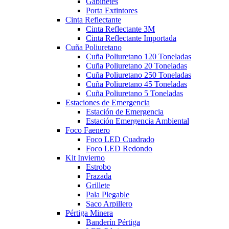
Gabinetes
Porta Extintores
Cinta Reflectante
Cinta Reflectante 3M
Cinta Reflectante Importada
Cuña Poliuretano
Cuña Poliuretano 120 Toneladas
Cuña Poliuretano 20 Toneladas
Cuña Poliuretano 250 Toneladas
Cuña Poliuretano 45 Toneladas
Cuña Poliuretano 5 Toneladas
Estaciones de Emergencia
Estación de Emergencia
Estación Emergencia Ambiental
Foco Faenero
Foco LED Cuadrado
Foco LED Redondo
Kit Invierno
Estrobo
Frazada
Grillete
Pala Plegable
Saco Arpillero
Pértiga Minera
Banderín Pértiga