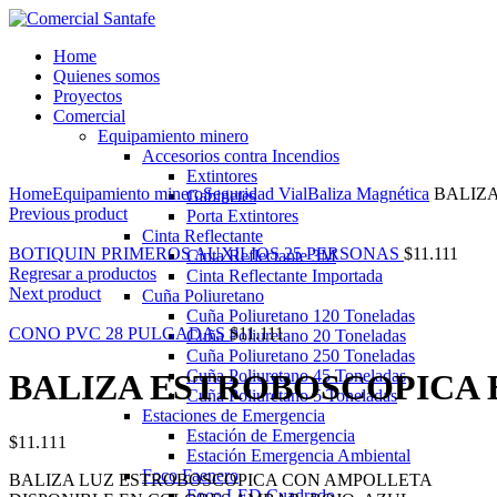
Home
Quienes somos
Proyectos
Comercial
Equipamiento minero
Accesorios contra Incendios
Ampliar
Extintores
Home
Equipamiento minero
Seguridad Vial
Baliza Magnética
BALIZA
Gabinetes
Previous product
Porta Extintores
Cinta Reflectante
BOTIQUIN PRIMEROS AUXILIOS 25 PERSONAS
$
11.111
Cinta Reflectante 3M
Regresar a productos
Cinta Reflectante Importada
Next product
Cuña Poliuretano
Cuña Poliuretano 120 Toneladas
CONO PVC 28 PULGADAS
$
11.111
Cuña Poliuretano 20 Toneladas
Cuña Poliuretano 250 Toneladas
Cuña Poliuretano 45 Toneladas
BALIZA ESTROBOSCOPICA
Cuña Poliuretano 5 Toneladas
Estaciones de Emergencia
Estación de Emergencia
$
11.111
Estación Emergencia Ambiental
Foco Faenero
BALIZA LUZ ESTROBOSCOPICA CON AMPOLLETA
Foco LED Cuadrado