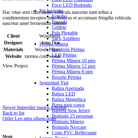
Foco LED Redondo
Kit Invierno
Hac vitae sem class fames vehicula nascetur nam tellus a
Estrobo
condimentum inceptos mus rhoncus et accumsan fringilla vehicula
Frazada
nascetur amet fermentum rutrum.
Grillete
Pala Plegable
Client
WordPress
Saco Arpillero
Designer
John Doe
Pértiga Minera
Banderín Pértiga
Materials
Wood, Paper
LED Pértiga
Website
xtemos.com/wood
Pértiga Minera 10 pies
View Project
Pértiga Minera 12 pies
Pértiga Minera 8 pies
Resorte Pértiga
Seguridad Vial
Baliza Apernada
Baliza LED
Baliza Magnética
Barra para conos
Newer
Imperdiet mauris a nontin
Barrera New Jersey
Back to list
Botiquín 25 personas
Older
Leo uteu ullamcorper
Botiquín Minero
Botiquín Nexcare
Cono PVC Reflectante
Menú