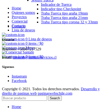
Seguro Tuerca
Indicador de Tuerca
Home
Indicador tipo Checkpoint
Quienes somos
Traba Tuerca tipo araña 19mm
Proyectos
Traba Tuerca tipo araña 21mm
Comercial
Traba Tuerca tipo corona 32 y 33mm
Contacto
Contacto
Lista de deseos
0
Lista de deseos
Cóntacto
0
items
/
$
0
Menu
Teléfono: +56967217529
0
items
/
$
0
Email:
tamarab@santafeservicios.cl
Síguenos
Instagram
Facebook
Copyright © 2021. Todos los derechos reservados.
Desarrollo y
diseño de paginas web
paginaswebschile.com
Search
Home