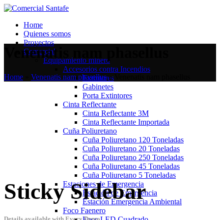
Home
Quienes somos
Proyectos
Venenatis nam phasellus
Comercial
Equipamiento minero
Accesorios contra Incendios
Home
»
Venenatis nam phasellus
»
Venenatis nam phasellus
Extintores
Gabinetes
Porta Extintores
Cinta Reflectante
Cinta Reflectante 3M
Cinta Reflectante Importada
Cuña Poliuretano
Cuña Poliuretano 120 Toneladas
Cuña Poliuretano 20 Toneladas
Cuña Poliuretano 250 Toneladas
Cuña Poliuretano 45 Toneladas
Cuña Poliuretano 5 Toneladas
Sticky Sidebar
Estaciones de Emergencia
Estación de Emergencia
Estación Emergencia Ambiental
Foco Faenero
Foco LED Cuadrado
Details available with Every Demo