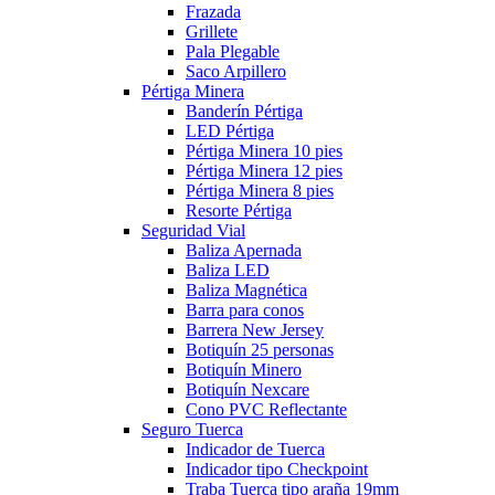
Frazada
Grillete
Pala Plegable
Saco Arpillero
Pértiga Minera
Banderín Pértiga
LED Pértiga
Pértiga Minera 10 pies
Pértiga Minera 12 pies
Pértiga Minera 8 pies
Resorte Pértiga
Seguridad Vial
Baliza Apernada
Baliza LED
Baliza Magnética
Barra para conos
Barrera New Jersey
Botiquín 25 personas
Botiquín Minero
Botiquín Nexcare
Cono PVC Reflectante
Seguro Tuerca
Indicador de Tuerca
Indicador tipo Checkpoint
Traba Tuerca tipo araña 19mm