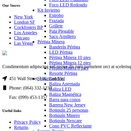
Foco LED Redondo
Our Stores
Kit Invierno
Estrobo
New York
Frazada
London SF
Grillete
Cockfosters BP
Pala Plegable
Los Angeles
Saco Arpillero
Chicago
Pértiga Minera
Las Vegas
Banderín Pértiga
LED Pértiga
Pértiga Minera 10 pies
Pértiga Minera 12 pies
Condimentum adipiscing vel neque dis nam parturient orci at sceleris
Pértiga Minera 8 pies
Resorte Pértiga
Seguridad Vial
451 Wall Street, UK, London
Baliza Apernada
Phone: (064) 332-1233
Baliza LED
Baliza Magnética
Fax: (099) 453-1357
Barra para conos
Barrera New Jersey
Botiquín 25 personas
Useful links
Botiquín Minero
Botiquín Nexcare
Privacy Policy
Cono PVC Reflectante
Returns