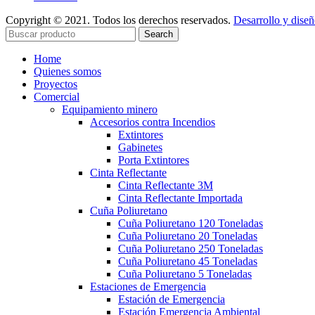
Copyright © 2021. Todos los derechos reservados.
Desarrollo y dise
Search
Home
Quienes somos
Proyectos
Comercial
Equipamiento minero
Accesorios contra Incendios
Extintores
Gabinetes
Porta Extintores
Cinta Reflectante
Cinta Reflectante 3M
Cinta Reflectante Importada
Cuña Poliuretano
Cuña Poliuretano 120 Toneladas
Cuña Poliuretano 20 Toneladas
Cuña Poliuretano 250 Toneladas
Cuña Poliuretano 45 Toneladas
Cuña Poliuretano 5 Toneladas
Estaciones de Emergencia
Estación de Emergencia
Estación Emergencia Ambiental