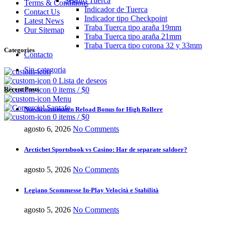
Seguro Tuerca
Terms & Conditions
Indicador de Tuerca
Contact Us
Indicador tipo Checkpoint
Latest News
Traba Tuerca tipo araña 19mm
Our Sitemap
Traba Tuerca tipo araña 21mm
Traba Tuerca tipo corona 32 y 33mm
Categories
Contacto
Sin-categoria
0
Lista de deseos
Recent Posts
0
items
/
$
0
Menu
Nordicautomaten Reload Bonus for High Rollere
0
items
/
$
0
agosto 6, 2026
No Comments
Arcticbet Sportsbook vs Casino: Har de separate saldoer?
agosto 5, 2026
No Comments
Legiano Scommesse In-Play Velocità e Stabilità
agosto 5, 2026
No Comments