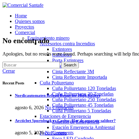
Home
Quienes somos
Proyectos
Comercial
Equipamiento minero
No encontrado
Accesorios contra Incendios
Extintores
Apologies, but no results were found. Perhaps searching will help find
Gabinetes
Porta Extintores
Search
Cinta Reflectante
Cerrar
Cinta Reflectante 3M
Cinta Reflectante Importada
Cuña Poliuretano
Recent Posts
Cuña Poliuretano 120 Toneladas
Cuña Poliuretano 20 Toneladas
Nordicautomaten Reload Bonus for High Rollere
Cuña Poliuretano 250 Toneladas
Cuña Poliuretano 45 Toneladas
agosto 6, 2026
No Comments
Cuña Poliuretano 5 Toneladas
Estaciones de Emergencia
Arcticbet Sportsbook vs Casino: Har de separate saldoer?
Estación de Emergencia
Estación Emergencia Ambiental
agosto 5, 2026
No Comments
Foco Faenero
Foco LED Cuadrado