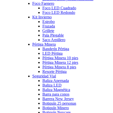
Foco Faenero
Foco LED Cuadrado
Foco LED Redondo
Kit Invierno
Estrobo
Frazada
Grillete
Pala Plegable
Saco Arpillero
Pértiga Minera
Banderín Pértiga
LED Pértiga
Pértiga Minera 10 pies
Pértiga Minera 12 pies
Pértiga Minera 8 pies
Resorte Pértiga
Seguridad Vial
Baliza Apernada
Baliza LED
Baliza Magnética
Barra para conos
Barrera New Jersey
Botiquín 25 personas
Botiquín Minero
Botiquín Nexcare