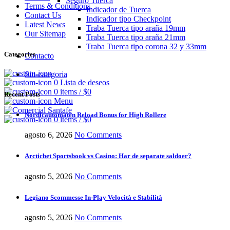
Seguro Tuerca
Terms & Conditions
Indicador de Tuerca
Contact Us
Indicador tipo Checkpoint
Latest News
Traba Tuerca tipo araña 19mm
Our Sitemap
Traba Tuerca tipo araña 21mm
Traba Tuerca tipo corona 32 y 33mm
Categories
Contacto
Sin-categoria
0
Lista de deseos
0
items
/
$
0
Recent Posts
Menu
Nordicautomaten Reload Bonus for High Rollere
0
items
/
$
0
agosto 6, 2026
No Comments
Arcticbet Sportsbook vs Casino: Har de separate saldoer?
agosto 5, 2026
No Comments
Legiano Scommesse In-Play Velocità e Stabilità
agosto 5, 2026
No Comments