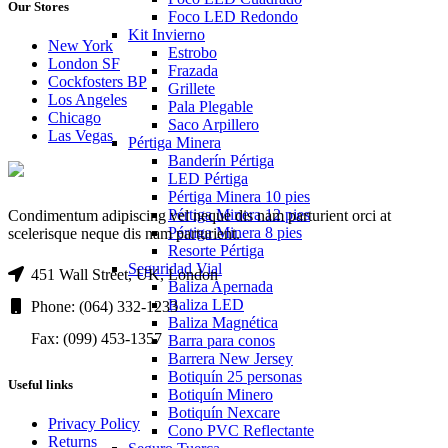
Our Stores
Foco LED Redondo
Kit Invierno
New York
Estrobo
London SF
Frazada
Cockfosters BP
Grillete
Los Angeles
Pala Plegable
Chicago
Saco Arpillero
Las Vegas
Pértiga Minera
Banderín Pértiga
LED Pértiga
Pértiga Minera 10 pies
Pértiga Minera 12 pies
Condimentum adipiscing vel neque dis nam parturient orci at
Pértiga Minera 8 pies
scelerisque neque dis nam parturient.
Resorte Pértiga
Seguridad Vial
451 Wall Street, UK, London
Baliza Apernada
Baliza LED
Phone: (064) 332-1233
Baliza Magnética
Fax: (099) 453-1357
Barra para conos
Barrera New Jersey
Botiquín 25 personas
Useful links
Botiquín Minero
Botiquín Nexcare
Privacy Policy
Cono PVC Reflectante
Returns