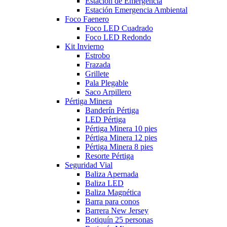
Estación de Emergencia
Estación Emergencia Ambiental
Foco Faenero
Foco LED Cuadrado
Foco LED Redondo
Kit Invierno
Estrobo
Frazada
Grillete
Pala Plegable
Saco Arpillero
Pértiga Minera
Banderín Pértiga
LED Pértiga
Pértiga Minera 10 pies
Pértiga Minera 12 pies
Pértiga Minera 8 pies
Resorte Pértiga
Seguridad Vial
Baliza Apernada
Baliza LED
Baliza Magnética
Barra para conos
Barrera New Jersey
Botiquín 25 personas