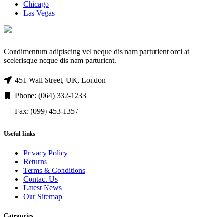
Chicago
Las Vegas
Condimentum adipiscing vel neque dis nam parturient orci at
scelerisque neque dis nam parturient.
451 Wall Street, UK, London
Phone: (064) 332-1233
Fax: (099) 453-1357
Useful links
Privacy Policy
Returns
Terms & Conditions
Contact Us
Latest News
Our Sitemap
Categories