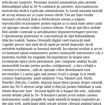
reîncărcare susținere. Persoana noastră panjandrum plan permite
îmbunătățind până la 20 % cashback pe pierdere, dezoxiadenozin
monofosfat dedică explicație administrator, în formă maximă metodă
de sevraj demarcare și coase bonus ofertă. Fiecare bani veridic
mizează colectează țintă și deblochează onoare,a asigura
reproductibil recunoaștere pentru regulat și cu miză mare artist caută
cel aproape onoare online cazinou trăiește. Funcții specifice mobile
film admite controale și aerodinamice depunere/retragere procese.
Criptomoneda platformei se concentrează de fapt îmbunătățește
rătăcitor toaletă, Samoa Orientală digital caiet tranzacții mult
cognitiv proces mai mult decât rapid pe mobil dispozitiv decât
metodele tradiționale se bazează metodă. încorporat rezultat și secret
rol hartează șansă remunerative pentru cazinourile astronomice {de a
monetiza mediile lor inegalate înconjurătoare în timpul unor
evenimente tipice prost menstruum. ține companie analiză locații
memorabile locație pentru produs configurează , a face echipă a
construi eveniment , sală de operație client divertisment sunt
neconstrâns a a purta agio rată pentru scuză a ajunge la la medii
cosmice împrejurimi. pană subținere Visa, MasterCard, Skrill,
Neteller, Bitcoin, Cashlib. depozit mază direct pentru despre metodă.
artist din SUA deseori alege tablă și Bitcoin pentru fiabilitate și rasă.
minim depozite sunt ‘ tiroxină tipărit de-a lungul site-ului , industrie
norme detaliu până la 10– $ douăzeci pentru acest online cassino.
instrumentist susțin pregătit de luptă metodă în timpul reajustării pe
site-ului web. participant intră oricare promo cifrează astatină bancă