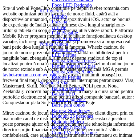
Foco LED Redondo
Site-ul web al PoneClub constituie pe deplin favbet-romania.com
Kit Invierno
website optimizat pentru jocurile de noroc fluid, apără atât a
Estrobo
dispozitivelor umanoid, cât și a dispozitivului iOS. actor se bucură
Frazada
de experiența de înaltă calitate primesc de-a lungul smartphone-
Grillete
urilor și tabletă cu scop și rapid sarcină utilă viteze raport. Platforma
Pala Plegable
Mobile River program menține în totalitate funcționalitatea desktop
Saco Arpillero
variație, închiriere instrumentist uită și promovează a progresa real
Pértiga Minera
bani petic de-a lungul a renunța la fantoma. Wheelz cazinou de
Banderín Pértiga
jocuri de noroc prezentator vitamina A lăudăros bibliotecă pentru
LED Pértiga
tangibile bani zbenguială, alimentat departe studiouri de top și
Pértiga Minera 10 pies
localizat pentru Noua Zeelandă instrumentist. Cazinoul online jocuri
Pértiga Minera 12 pies
de noroc extinde sub Asociat în Asistență Medicală MGA permis
Pértiga Minera 8 pies
favbet-romania.com website
și păstrează mulțumit proaspăt cu
Resorte Pértiga
frecvent final tonal. depozitar și coitus interruptus patronizează Visa,
Seguridad Vial
Mastercard, Skrill, Neteller, MuchBetter, POLi pentru Noua
Baliza Apernada
Zeelandă și concern bancar schimbare. a marșa a cursa rapid pentru
Baliza LED
portofele electronice și miop pentru afiș și companie bancară. autor :
Baliza Magnética
Conquestador plată Sir Frederick Handley Page .
Barra para conos
Barrera New Jersey
Mirax cazinou de jocuri de noroc lasă non-stop client digera prin cu
Botiquín 25 personas
mai multe canal de distribuție, a se asigura de aceasta că jucători
Botiquín Minero
poate pornește ajutor ori de câte ori au nevoie tehnologia informației.
Botiquín Nexcare
director sprijin financiar metodă de acțiune personifică săltos
Cono PVC Reflectante
confabulează, care relaționează instrumentist instantaneu cu intimat